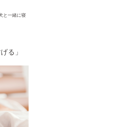
犬と一緒に寝
妨げる」