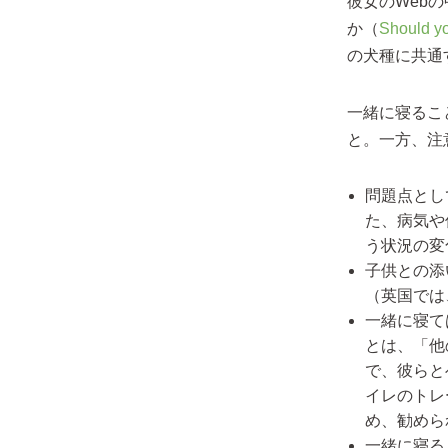
彼女のWeb
か（
Should yo
の犬種に共通
一緒に寝るこ
と。一方、注
問題点とし
た、病気や
う状況の変
子供との添
（英国では
一緒に寝て
とは、「他
で、彼らと
イレのトレ
め、勧めら
一緒に寝る