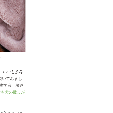
k
、いつも参考
覗いてみまし
物学者、著述
でも犬の散歩が