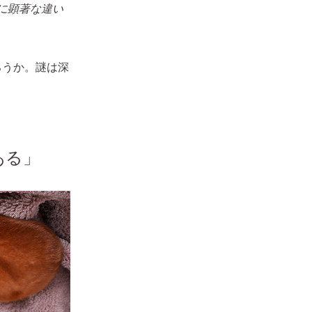
に顕著な違い
ろうか。謎は深
ある」