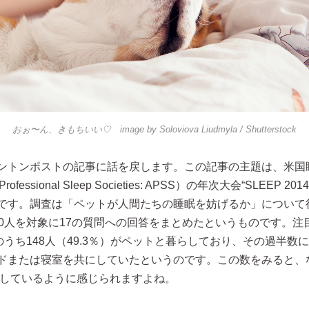
おぉ〜ん、きもちいい♡ image by
Soloviova Liudmyla
/ Shutterstock
ントンポストの記事に話を戻します。この記事の主題は、米国
d Professional Sleep Societies: APSS）の年次大会“SLEEP 
です。調査は「ペットが人間たちの睡眠を妨げるか」について
00人を対象に17の質問への回答をまとめたというものです。注
のうち148人（49.3％）がペットと暮らしており、その過半数に
ドまたは寝室を共にしていたというのです。この数をみると、
をしているように感じられますよね。