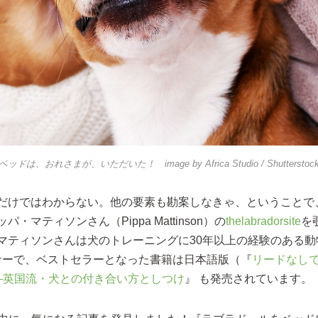
ベッドは、おれさまが、いただいた！ image by
Africa Studio
/ Shutterstoc
だけではわからない。他の要素も勘案しなきゃ、ということで
・マティソンさん（Pippa Mattinson）の
thelabradorsite
を
マティソンさんは犬のトレーニングに30年以上の経験のある動
ーナーで、ベストセラーとなった書籍は日本語版（『
リードなし
―英国流・犬との付き合い方としつけ
』 も発売されています。