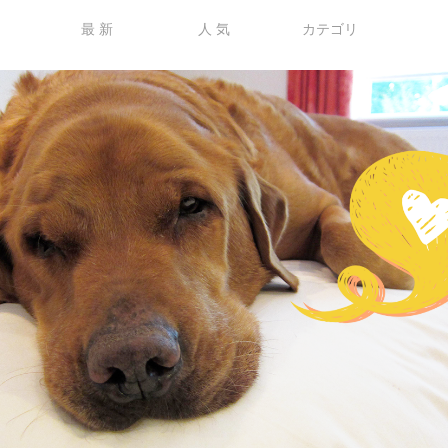
最 新
人 気
カテゴリ