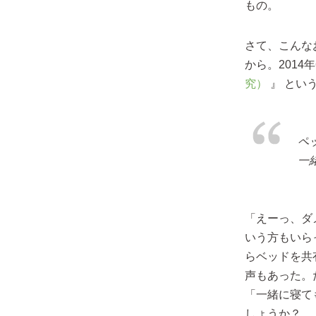
もの。
さて、こんな
から。2014
究）
』 とい
ペ
一
「えーっ、ダ
いう方もいら
らベッドを共
声もあった。
「一緒に寝て
しょうか？