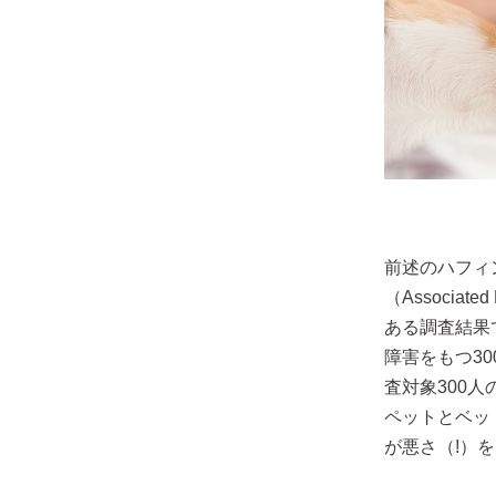
前述のハフィ
（Associate
ある調査結果
障害をもつ3
査対象300人
ペットとベッ
が悪さ（!）