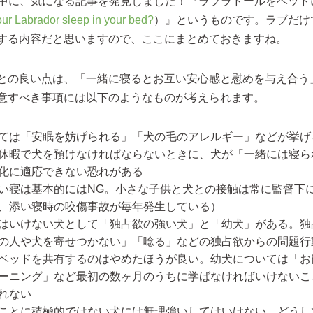
の中に、気になる記事を発見しました！『ラブラドールをベッド
ur Labrador sleep in your bed?
）』というものです。ラブだけ
する内容だと思いますので、ここにまとめておきますね。
との良い点は、「一緒に寝るとお互い安心感と慰めを与え合う
意すべき事項には以下のようなものが考えられます。
ては「安眠を妨げられる」「犬の毛のアレルギー」などが挙げ
休暇で犬を預けなければならないときに、犬が「一緒には寝ら
化に適応できない恐れがある
い寝は基本的にはNG。小さな子供と犬との接触は常に監督下
、添い寝時の咬傷事故が毎年発生している）
はいけない犬として「独占欲の強い犬」と「幼犬」がある。独
の人や犬を寄せつかない」「唸る」などの独占欲からの問題行
ベッドを共有するのはやめたほうが良い。幼犬については「お
ーニング」など最初の数ヶ月のうちに学ばなければいけないこ
れない
ことに積極的ではない犬には無理強いしてはいけない。どうし