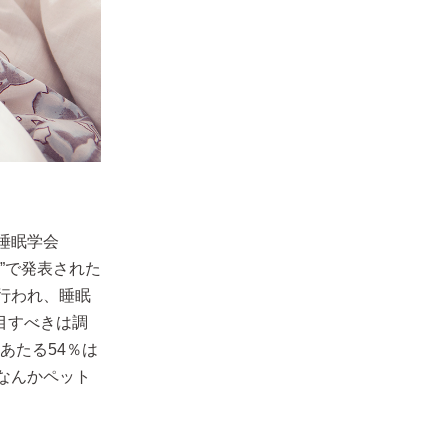
睡眠学会
2014”で発表された
行われ、睡眠
目すべきは調
あたる54％は
なんかペット