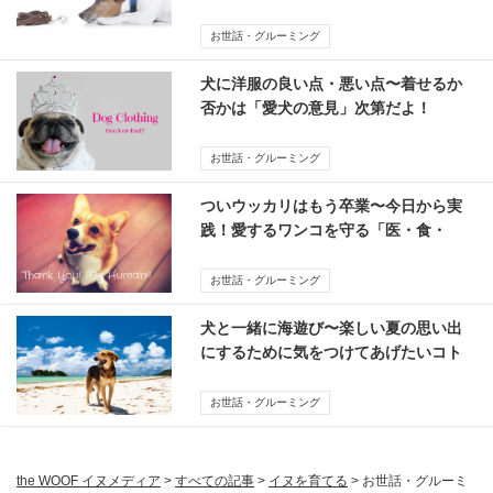
処方箋7つ
お世話・グルーミング
犬に洋服の良い点・悪い点〜着せるか
否かは「愛犬の意見」次第だよ！
お世話・グルーミング
ついウッカリはもう卒業〜今日から実
践！愛するワンコを守る「医・食・
住」についての10箇条
お世話・グルーミング
犬と一緒に海遊び〜楽しい夏の思い出
にするために気をつけてあげたいコト
お世話・グルーミング
the WOOF イヌメディア
>
すべての記事
>
イヌを育てる
>
お世話・グルーミ