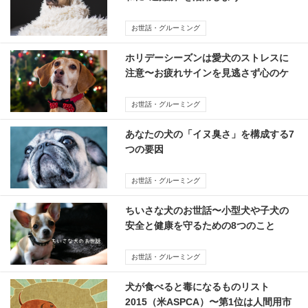
お世話・グルーミング
ホリデーシーズンは愛犬のストレスに
注意〜お疲れサインを見逃さず心のケ
アを
お世話・グルーミング
あなたの犬の「イヌ臭さ」を構成する7
つの要因
お世話・グルーミング
ちいさな犬のお世話〜小型犬や子犬の
安全と健康を守るための8つのこと
お世話・グルーミング
犬が食べると毒になるものリスト
2015（米ASPCA）〜第1位は人間用市