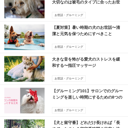
大切なのは被毛のタイプに合ったお世
話
お世話・グルーミング
【夏対策】暑い時期の犬のお世話〜清
潔と元気を保つためにすべきこと
お世話・グルーミング
大きな音を怖がる愛犬のストレスを緩
和する〜指圧マッサージ
お世話・グルーミング
【グルーミング101】サロンでのグルー
ミングを楽しい時間にするための8つの
工夫
お世話・グルーミング
【犬と留守番】どれだけ長ければ「長