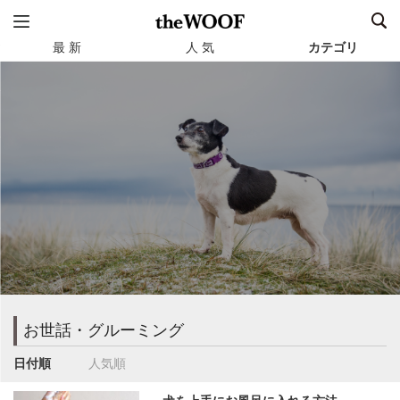
最 新
人 気
カテゴリ
お世話・グルーミング
日付順
人気順