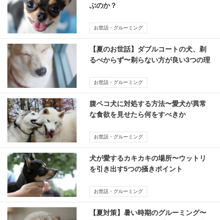
ぶのか？
お世話・グルーミング
【夏のお世話】ダブルコートの犬、剃
るべからず〜剃らない方が良い3つの理
由
お世話・グルーミング
腹ペコ犬に対処する方法〜愛犬が異常
な食欲を見せたら何をすべきか
お世話・グルーミング
犬が愛するカキカキの場所〜ウットリ
を引き出す5つの掻きポイント
お世話・グルーミング
【夏対策】暑い時期のグルーミング〜