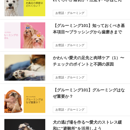
なこと？
お世話・グルーミング
【グルーミング101】知っておくべき基
本項目〜ブラッシングから歯磨きまで
を総ざらい！
お世話・グルーミング
かわいい愛犬の足先と肉球ケア（1）〜
チェックのポイントと不調の原因
お世話・グルーミング
【グルーミング101】グルーミングはな
ぜ重要か？
お世話・グルーミング
犬の逃げ場を作る〜愛犬のストレス緩
和に”避難所”を活用しよう