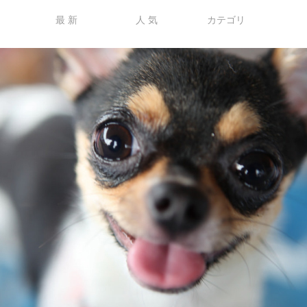
最 新
人 気
カテゴリ