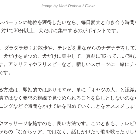
image by
Matt Drobnik
/ Flickr
ンバーワンの地位を獲得したいなら、毎日愛犬と向き合う時間
1対1で30分以上、犬だけに集中するのがポイントです。
は、ダラダラ歩くお散歩や、テレビを見ながらのナデナデをして
。犬だけを見つめ、犬だけに集中して、真剣に”取ってこい”遊
す。アジリティやフリスビーなど、新しいスポーツに一緒にチ
です。
る方法は、即効的ではありますが、単に「オヤツの人」と認識
情ではなく要求の視線で見つめられることを良しとしないのな
ニングなどで時間をかけて絆を固めていくことをオススメしま
やマッサージを施すのも、良い方法です。このときも、テレビ
がらの「ながらケア」ではなく、話しかけたり歌を歌ったりし