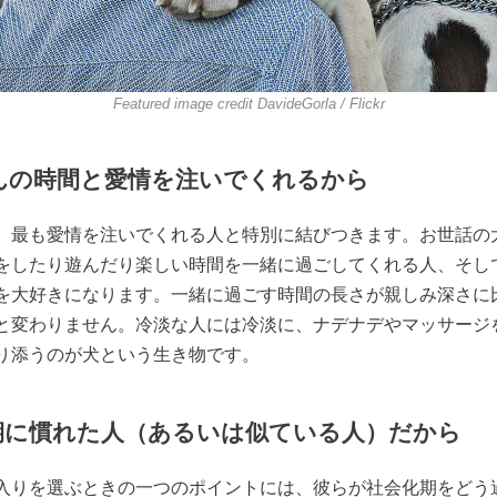
Featured image credit
DavideGorla
/ Flickr
んの時間と愛情を注いでくれるから
、最も愛情を注いでくれる人と特別に結びつきます。お世話の
をしたり遊んだり楽しい時間を一緒に過ごしてくれる人、そし
を大好きになります。一緒に過ごす時間の長さが親しみ深さに
と変わりません。冷淡な人には冷淡に、ナデナデやマッサージ
り添うのが犬という生き物です。
期に慣れた人（あるいは似ている人）だから
入りを選ぶときの一つのポイントには、彼らが社会化期をどう