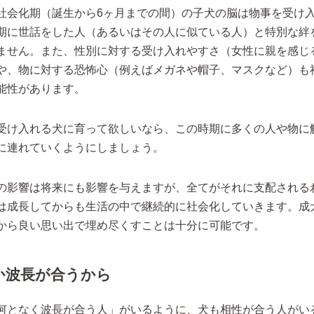
社会化期（誕生から6ヶ月までの間）の子犬の脳は物事を受け
期に世話をした人（あるいはその人に似ている人）と特別な絆
ません。また、性別に対する受け入れやすさ（女性に親を感じ
や、物に対する恐怖心（例えばメガネや帽子、マスクなど）も
能性があります。
受け入れる犬に育って欲しいなら、この時期に多くの人や物に
に連れていくようにしましょう。
の影響は将来にも影響を与えますが、全てがそれに支配される
は成長してからも生活の中で継続的に社会化していきます。成
から良い思い出で埋め尽くすことは十分に可能です。
か波長が合うから
何となく波長が合う人」がいるように、犬も相性が合う人がい