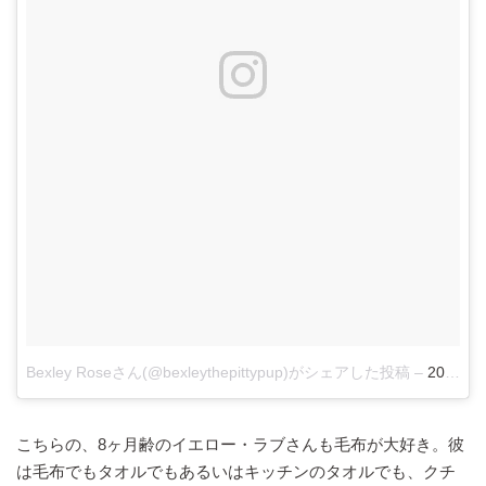
Bexley Roseさん(@bexleythepittypup)がシェアした投稿
–
2018年
こちらの、8ヶ月齢のイエロー・ラブさんも毛布が大好き。彼
は毛布でもタオルでもあるいはキッチンのタオルでも、クチ