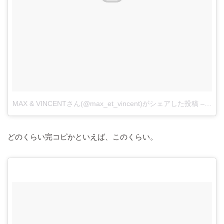
MAX & VINCENTさん(@max_et_vincent)がシェアした投稿
–
201
どのくらい完コピかといえば、このくらい。