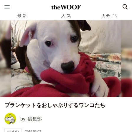
最 新
人 気
カテゴリ
ブランケットをおしゃぶりするワンコたち
by
編集部
かわいい
2018.08.02