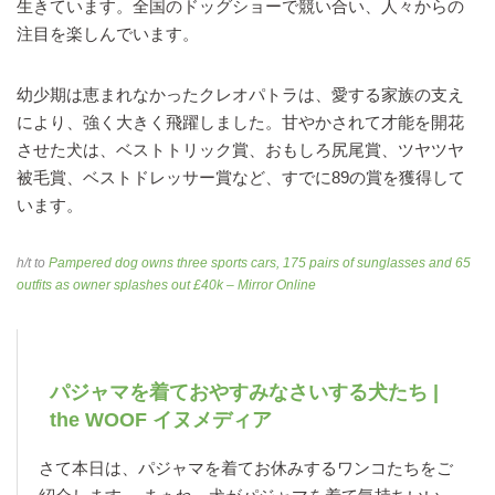
生きています。全国のドッグショーで競い合い、人々からの
注目を楽しんでいます。
幼少期は恵まれなかったクレオパトラは、愛する家族の支え
により、強く大きく飛躍しました。甘やかされて才能を開花
させた犬は、ベストトリック賞、おもしろ尻尾賞、ツヤツヤ
被毛賞、ベストドレッサー賞など、すでに89の賞を獲得して
います。
h/t to
Pampered dog owns three sports cars, 175 pairs of sunglasses and 65
outfits as owner splashes out £40k – Mirror Online
パジャマを着ておやすみなさいする犬たち |
the WOOF イヌメディア
さて本日は、パジャマを着てお休みするワンコたちをご