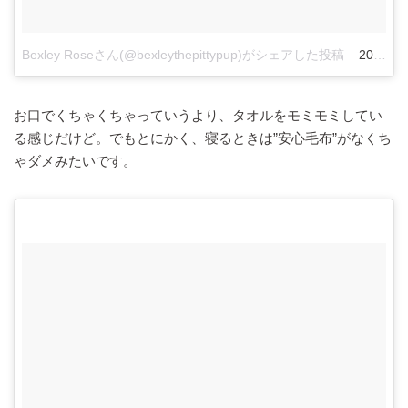
Bexley Roseさん(@bexleythepittypup)がシェアした投稿
–
2017年
お口でくちゃくちゃっていうより、タオルをモミモミしてい
る感じだけど。でもとにかく、寝るときは”安心毛布”がなくち
ゃダメみたいです。