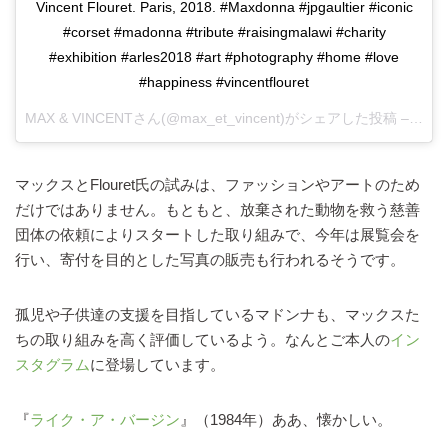
Vincent Flouret. Paris, 2018. #Maxdonna #jpgaultier #iconic
#corset #madonna #tribute #raisingmalawi #charity
#exhibition #arles2018 #art #photography #home #love
#happiness #vincentflouret
MAX & VINCENT
さん(@max_et_vincent)がシェアした投稿 –
201
マックスとFlouret氏の試みは、ファッションやアートのため
だけではありません。もともと、放棄された動物を救う慈善
団体の依頼によりスタートした取り組みで、今年は展覧会を
行い、寄付を目的とした写真の販売も行われるそうです。
孤児や子供達の支援を目指しているマドンナも、マックスた
ちの取り組みを高く評価しているよう。なんとご本人の
イン
スタグラム
に登場しています。
『
ライク・ア・バージン
』（1984年）ああ、懐かしい。