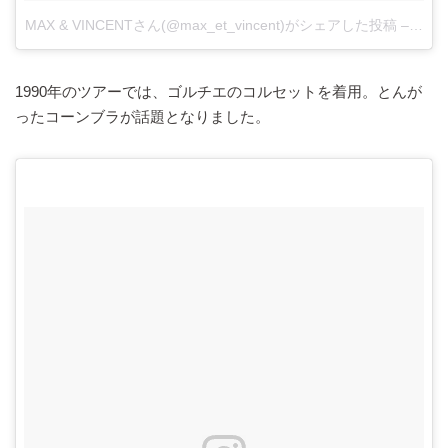
MAX & VINCENTさん(@max_et_vincent)がシェアした投稿
–
201
1990年のツアーでは、ゴルチエのコルセットを着用。とんが
ったコーンブラが話題となりました。