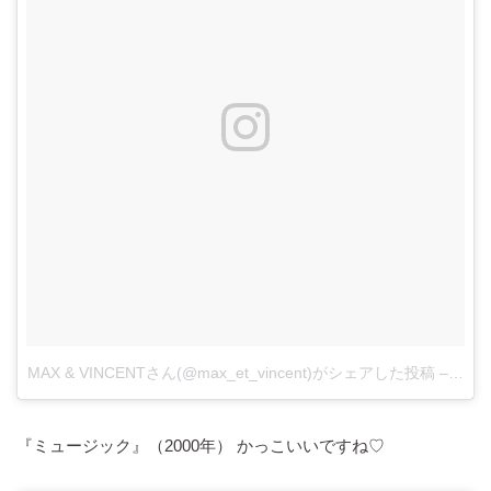
MAX & VINCENTさん(@max_et_vincent)がシェアした投稿
–
201
『ミュージック』（2000年） かっこいいですね♡