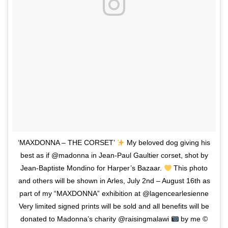
‘MAXDONNA – THE CORSET’
My beloved dog giving his
best as if @madonna in Jean-Paul Gaultier corset, shot by
Jean-Baptiste Mondino for Harper’s Bazaar.
This photo
and others will be shown in Arles, July 2nd – August 16th as
part of my “MAXDONNA” exhibition at @lagencearlesienne
Very limited signed prints will be sold and all benefits will be
donated to Madonna’s charity @raisingmalawi
by me
©️