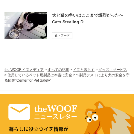
犬と猫の争いはここまで熾烈だった〜
Cats Stealing D…
食・フード
the WOOF イヌメディア
>
すべての記事
>
イヌと暮らす
>
グッズ・サービス
>
使用しているペット用製品は本当に安全？〜製品テストにより犬の安全を守
る団体”Center for Pet Safety”