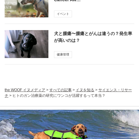
イベント
犬と腫瘍〜腫瘍とがんは違うの？発生率
が高いのは？
健康管理
the WOOF イヌメディア
>
すべての記事
>
イヌを知る
>
サイエンス・リサー
チ
>
ヒトのガン治療薬の研究にワンコが活躍するって本当？