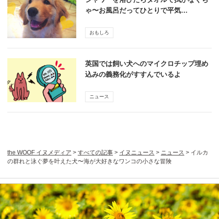
ゃ〜お風呂だってひとりで平気…
おもしろ
英国では飼い犬へのマイクロチップ埋め
込みの義務化がすすんでいるよ
ニュース
the WOOF イヌメディア
>
すべての記事
>
イヌニュース
>
ニュース
>
イルカ
の群れと泳ぐ夢を叶えた犬〜海が大好きなワンコの小さな冒険