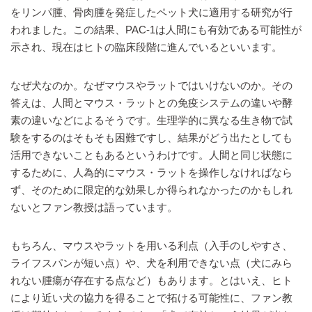
をリンパ腫、骨肉腫を発症したペット犬に適用する研究が行
われました。この結果、PAC-1は人間にも有効である可能性が
示され、現在はヒトの臨床段階に進んでいるといいます。
なぜ犬なのか。なぜマウスやラットではいけないのか。その
答えは、人間とマウス・ラットとの免疫システムの違いや酵
素の違いなどによるそうです。生理学的に異なる生き物で試
験をするのはそもそも困難ですし、結果がどう出たとしても
活用できないこともあるというわけです。人間と同じ状態に
するために、人為的にマウス・ラットを操作しなければなら
ず、そのために限定的な効果しか得られなかったのかもしれ
ないとファン教授は語っています。
もちろん、マウスやラットを用いる利点（入手のしやすさ、
ライフスパンが短い点）や、犬を利用できない点（犬にみら
れない腫瘍が存在する点など）もあります。とはいえ、ヒト
により近い犬の協力を得ることで拓ける可能性に、ファン教