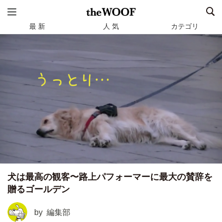
最 新
人 気
カテゴリ
犬は最高の観客〜路上パフォーマーに最大の賛辞を
贈るゴールデン
by
編集部