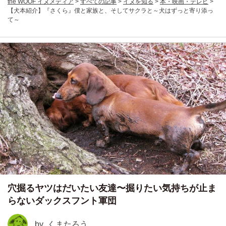
the WOOF イヌメディア
>
すべての記事
>
イヌを知る
>
本・映画・テレビ
>
【犬本紹介】『さくら』僕と家族と、そしてサクラと～犬はずっと寄り添っ
て～
穴掘るヤツはだいたい友達〜掘りたい気持ちが止ま
らないダックスフント軍団
by
くまたろう