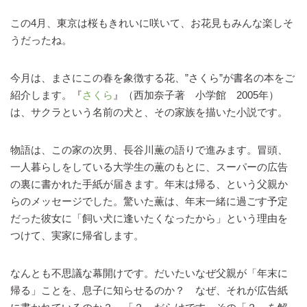
この4月、東京は桜もきれいに咲いて、お花見もみんな楽しそ
うだったね。
今月は、まさにこの春を象徴する花、”さくら”が書名の本をご
紹介します。『
さくら
』（西加奈子著 小学館 2005年）
は、サクラという名前の犬と、その家族を描いた小説です。
物語は、この家の次男、長谷川薫の語りで進みます。冒頭、
一人暮らしをしている大学生の薫のもとに、スーパーの広告
の裏に書かれた手紙が届きます。年末は帰る、という父親か
らのメッセージでした。驚いた薫は、年末一緒に過ごす予定
だった彼女に「飼い犬に逢いたくなったから」という理由を
つけて、実家に帰省します。
なんとも不思議な幕開けです。だいたいなぜ父親が「年末に
帰る」ことを、息子に知らせるのか？ なぜ、それが広告紙