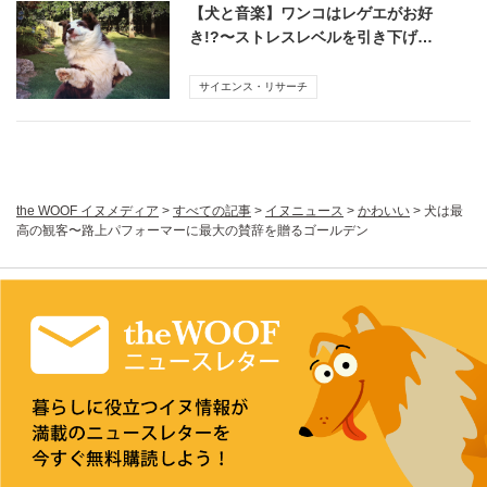
【犬と音楽】ワンコはレゲエがお好
き!?〜ストレスレベルを引き下げ…
サイエンス・リサーチ
the WOOF イヌメディア
>
すべての記事
>
イヌニュース
>
かわいい
>
犬は最
高の観客〜路上パフォーマーに最大の賛辞を贈るゴールデン