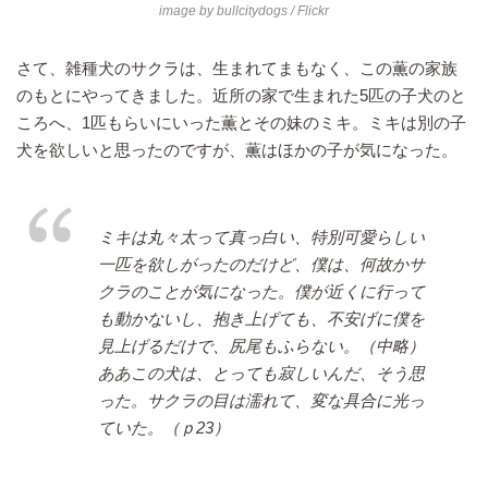
image by
bullcitydogs
/ Flickr
さて、雑種犬のサクラは、生まれてまもなく、この薫の家族
のもとにやってきました。近所の家で生まれた5匹の子犬のと
ころへ、1匹もらいにいった薫とその妹のミキ。ミキは別の子
犬を欲しいと思ったのですが、薫はほかの子が気になった。
ミキは丸々太って真っ白い、特別可愛らしい
一匹を欲しがったのだけど、僕は、何故かサ
クラのことが気になった。僕が近くに行って
も動かないし、抱き上げても、不安げに僕を
見上げるだけで、尻尾もふらない。（中略）
ああこの犬は、とっても寂しいんだ、そう思
った。サクラの目は濡れて、変な具合に光っ
ていた。（ｐ23）