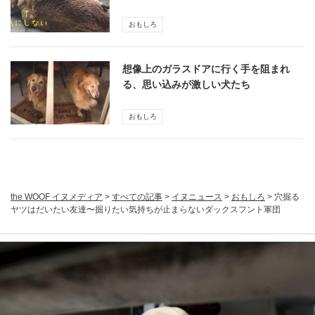
おもしろ
想像上のガラスドアに行く手を阻まれ
る、思い込みが激しい犬たち
おもしろ
the WOOF イヌメディア
>
すべての記事
>
イヌニュース
>
おもしろ
>
穴掘る
ヤツはだいたい友達〜掘りたい気持ちが止まらないダックスフント軍団