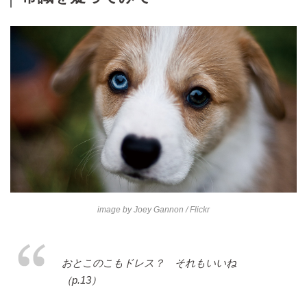
image by
Joey Gannon
/ Flickr
おとこのこもドレス？ それもいいね
（p.13）