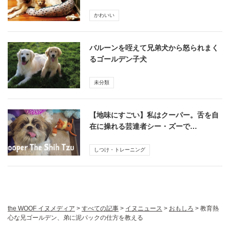
かわいい
バルーンを咥えて兄弟犬から怒られまく
るゴールデン子犬
未分類
【地味にすごい】私はクーパー。舌を自
在に操れる芸達者シー・ズーで…
しつけ・トレーニング
the WOOF イヌメディア
>
すべての記事
>
イヌニュース
>
おもしろ
>
教育熱
心な兄ゴールデン、弟に泥パックの仕方を教える