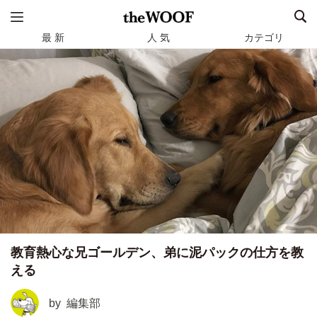
最 新
人 気
カテゴリ
教育熱心な兄ゴールデン、弟に泥パックの仕方を教
える
by
編集部