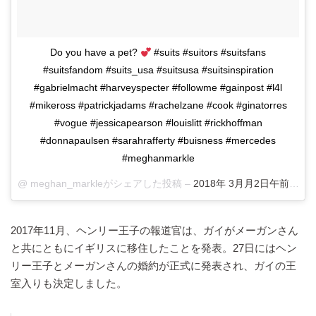
Do you have a pet?
#suits #suitors #suitsfans
#suitsfandom #suits_usa #suitsusa #suitsinspiration
#gabrielmacht #harveyspecter #followme #gainpost #l4l
#mikeross #patrickjadams #rachelzane #cook #ginatorres
#vogue #jessicapearson #louislitt #rickhoffman
#donnapaulsen #sarahrafferty #buisness #mercedes
#meghanmarkle
@
meghan_markle
がシェアした投稿 –
2018年 3月月2日午前5時44
2017年11月、ヘンリー王子の報道官は、ガイがメーガンさん
と共にともにイギリスに移住したことを発表。27日にはヘン
リー王子とメーガンさんの婚約が正式に発表され、ガイの王
室入りも決定しました。