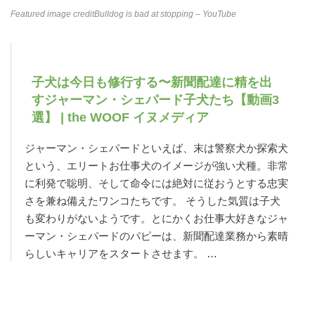
Featured image credit
Bulldog is bad at stopping – YouTube
子犬は今日も修行する〜新聞配達に精を出
すジャーマン・シェパード子犬たち【動画3
選】 | the WOOF イヌメディア
ジャーマン・シェパードといえば、末は警察犬か探索犬
という、エリートお仕事犬のイメージが強い犬種。非常
に利発で聡明、そして命令には絶対に従おうとする忠実
さを兼ね備えたワンコたちです。 そうした気質は子犬
も変わりがないようです。とにかくお仕事大好きなジャ
ーマン・シェパードのパピーは、新聞配達業務から素晴
らしいキャリアをスタートさせます。 …