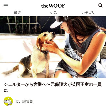
最 新
人 気
カテゴリ
シェルターから宮殿へ〜元保護犬が英国王室の一員
に
by
編集部