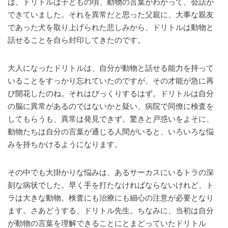
は、ドリトルは子どもの頃、動物の言葉がわかって、会話が
できていました。それを異常だと思った父親に、大事な親友
であった犬を取り上げられた悲しみから、ドリトルは動物と
話せることを自ら封印してきたのです。
大人になったドリトルは、自分が動物と話せる能力を持って
いることをすっかり忘れていたのですが、その才能が急に再
び開花したのね。それはびっくりするはず。ドリトルは自分
の脳に異常があるのではないかと疑い、病院で同僚に検査を
してもらうも、異常は発見できず。驚きと戸惑いをよそに、
動物たちは自分の言葉が通じる人間がいると、いろいろな悩
みを持ちかけるようになります。
その中でも大掛かりな悩みは、あるサーカスにいるトラの深
刻な病状でした。早く手を打たなければならないけれど、ト
ラは大きな動物。検査にも治療にも細心の注意が必要となり
ます。さあどうする、ドリトル先生。ちなみに、当初は自分
が動物の言葉を理解できることにとまどっていたドリトル