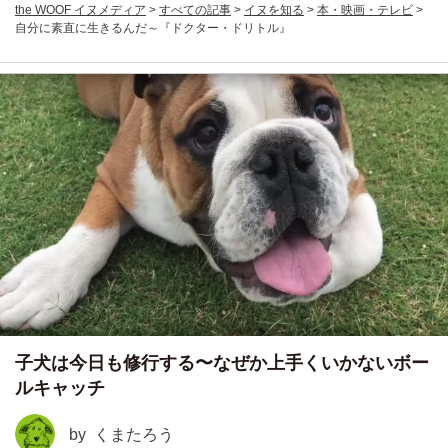
the WOOF イヌメディア
>
すべての記事
>
イヌを知る
>
本・映画・テレビ
>
自分に素直に生きるんだ～『ドクター・ドリトル』
子犬は今日も修行する〜なぜか上手くいかないボー
ルキャッチ
by
くまたろう