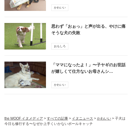
かわいい
思わず「おぉっ」と声が出る、やけに痛
そうな犬の失敗
おもしろ
「ママになったよ！」〜子ヤギのお世話
が嬉しくて仕方ないお母さんシ…
かわいい
the WOOF イヌメディア
>
すべての記事
>
イヌニュース
>
かわいい
>
子犬は
今日も修行する〜なぜか上手くいかないボールキャッチ