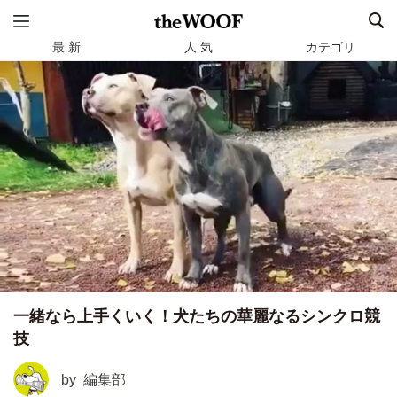
最 新
人 気
カテゴリ
一緒なら上手くいく！犬たちの華麗なるシンクロ競
技
by
編集部