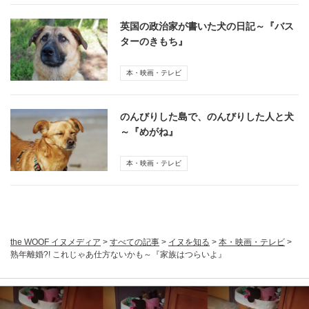
英国の政治家が書いた犬の日記～『バス
ターのきもち』
本・映画・テレビ
のんびりした島で、のんびりした人と犬
～『めがね』
本・映画・テレビ
the WOOF イヌメディア
>
すべての記事
>
イヌを知る
>
本・映画・テレビ
>
熟年離婚?! これじゃあ仕方ないかも～『家族はつらいよ』