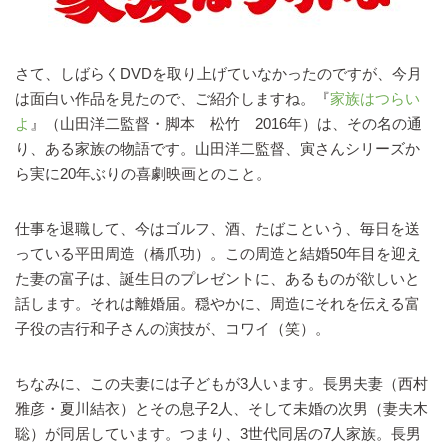
さて、しばらくDVDを取り上げていなかったのですが、今月
は面白い作品を見たので、ご紹介しますね。『
家族はつらい
よ
』（山田洋二監督・脚本 松竹 2016年）は、その名の通
り、ある家族の物語です。山田洋二監督、寅さんシリーズか
ら実に20年ぶりの喜劇映画とのこと。
仕事を退職して、今はゴルフ、酒、たばこという、毎日を送
っている平田周造（橋爪功）。この周造と結婚50年目を迎え
た妻の富子は、誕生日のプレゼントに、あるものが欲しいと
話します。それは離婚届。穏やかに、周造にそれを伝える富
子役の吉行和子さんの演技が、コワイ（笑）。
ちなみに、この夫妻には子どもが3人います。長男夫妻（西村
雅彦・夏川結衣）とその息子2人、そして未婚の次男（妻夫木
聡）が同居しています。つまり、3世代同居の7人家族。長男