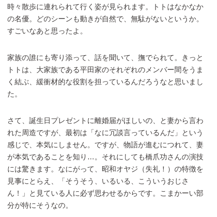
時々散歩に連れられて行く姿が見られます。トトはなかなか
の名優。どのシーンも動きが自然で、無駄がないというか。
すごいなあと思ったよ。
家族の誰にも寄り添って、話を聞いて、撫でられて。きっと
トトは、大家族である平田家のそれぞれのメンバー間をうま
く結ぶ、緩衝材的な役割を担っているんだろうなと思いまし
た。
さて、誕生日プレゼントに離婚届がほしいの、と妻から言わ
れた周造ですが、最初は「なに冗談言っているんだ」という
感じで、本気にしません。ですが、物語が進むにつれて、妻
が本気であることを知り…。それにしても橋爪功さんの演技
には驚きます。なにがって、昭和オヤジ（失礼！）の特徴を
見事にとらえ、「そうそう、いるいる、こういうおじさ
ん！」と見ている人に必ず思わせるからです。こまかーい部
分が特にそうなの。