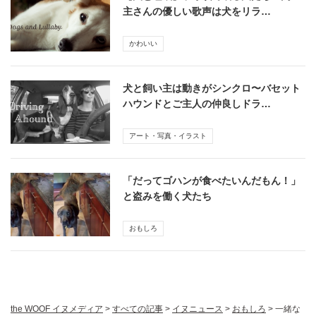
主さんの優しい歌声は犬をリラ…
かわいい
犬と飼い主は動きがシンクロ〜バセット
ハウンドとご主人の仲良しドラ…
アート・写真・イラスト
「だってゴハンが食べたいんだもん！」
と盗みを働く犬たち
おもしろ
the WOOF イヌメディア
>
すべての記事
>
イヌニュース
>
おもしろ
>
一緒な