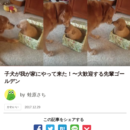
子犬が我が家にやって来た！〜大歓迎する先輩ゴー
ルデン
by
蛙原さち
かわいい
2017.12.29
この記事をシェアする