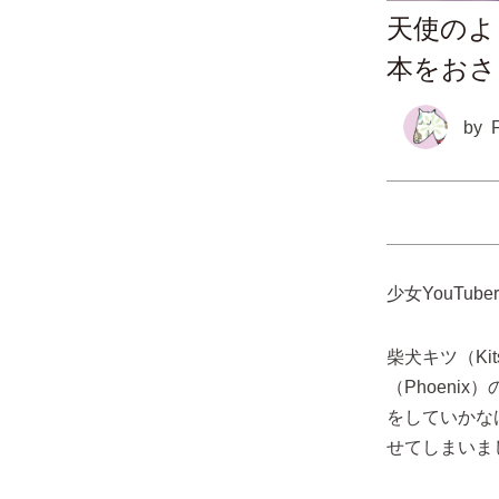
天使のよ
本をおさ
by
少女YouTu
柴犬キツ（K
（Phoen
をしていかな
せてしまいま