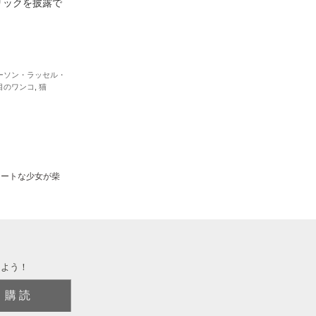
リックを披露で
ーソン・ラッセル・
目のワンコ
,
猫
ュートな少女が柴
しよう！