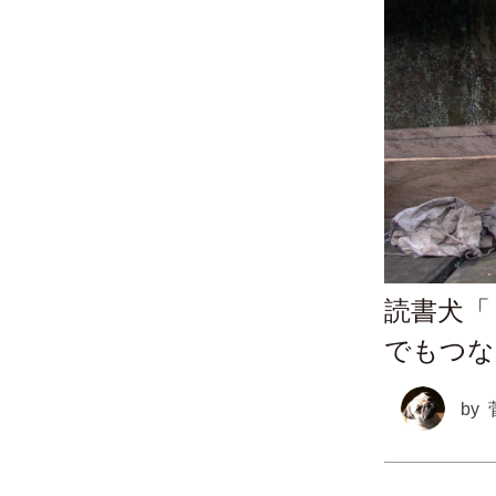
読書犬「
でもつな
by