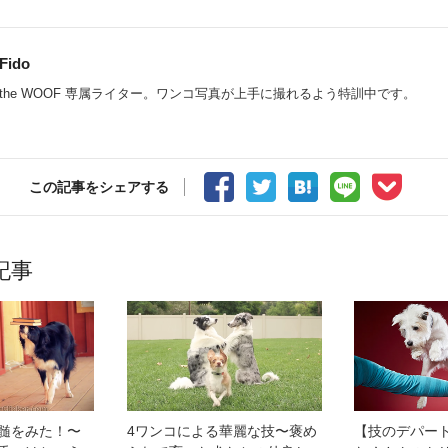
Fido
the WOOF 専属ライター。ワンコ写真が上手に撮れるよう特訓中です。
この記事をシェアする
記事
髄をみた！〜
4ワンコによる華麗な技〜褒め
【技のデパー