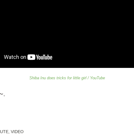
Shiba Inu does tricks for little girl / YouTube
〜。
UTE
,
VIDEO