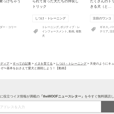
乗っけちゃう
られて育った犬たちの仲良し
たくさんのト
トリック
きる犬（と…
しつけ・トレーニング
注目のワンコ
ダー・コリー
トレーニング
,
ポジティブ・レ
ギネス
,
パ
インフォースメント
,
動画
,
複数
テリア
,
注
犬
ヌメディア
>
すべての記事
>
イヌを育てる
>
しつけ・トレーニング
>
天使のようにキ
うぞ〜基本をおさえて愛犬と挑戦しよう！【動画】
に役立つイヌ情報が満載の
「theWOOFニュースレター」
を今すぐ無料購読