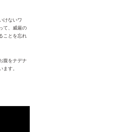
いけないワ
って、威厳の
ることを忘れ
お腹をナデナ
います。