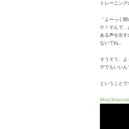
トレーニング
「よ〜っく聞
ケ！そんで、
ある声を出す
ないでね」
そうそう、よ
デでもいいん
ということで
MissObservat