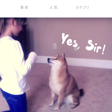
最 新
人 気
カテゴリ