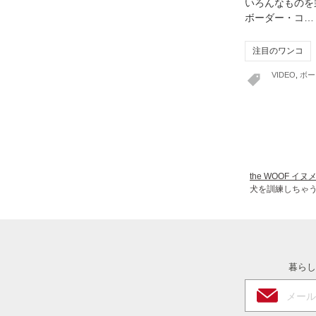
いろんなものを
ボーダー・コ…
注目のワンコ
VIDEO
,
ボー
the WOOF イ
犬を訓練しちゃ
暮らし