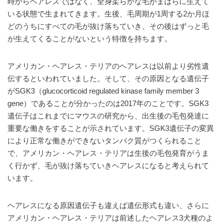
時からヘアレスではなく、全身柔らかな毛がまばらに生えて
いる状態で生まれてきます。生後、毛周期が1周する2か月ほ
どのうちにすべての毛が抜け落ちていき、その後はずっと毛
が生えてくることがないという特徴を持ちます。
アメリカン・ヘアレス・テリアのヘアレスは以前より劣性遺
伝するといわれていました。そして、その原因となる遺伝子
がSGK3（glucocorticoid regulated kinase family member 3
gene）であることが分かったのは2017年のことです。SGK3
遺伝子はこれまでにマウスの研究から、出生後の毛包発達に
重要な働きをすることが示されています。SGK3遺伝子の変異
により正常な働きができないタンパク質がつくられること
で、アメリカン・ヘアレス・テリアは生後の毛包発育がうま
く行かず、毛が抜け落ちていきヘアレスになると考えられて
います。
ヘアレスになる原因遺伝子も違えば遺伝形式も違い、さらに
アメリカン・ヘアレス・テリアは前述したヘアレス3犬種のよ