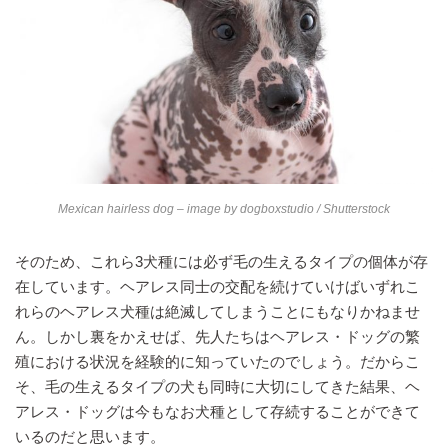
Mexican hairless dog – image by
dogboxstudio
/ Shutterstock
そのため、これら3犬種には必ず毛の生えるタイプの個体が存
在しています。ヘアレス同士の交配を続けていけばいずれこ
れらのヘアレス犬種は絶滅してしまうことにもなりかねませ
ん。しかし裏をかえせば、先人たちはヘアレス・ドッグの繁
殖における状況を経験的に知っていたのでしょう。だからこ
そ、毛の生えるタイプの犬も同時に大切にしてきた結果、ヘ
アレス・ドッグは今もなお犬種として存続することができて
いるのだと思います。