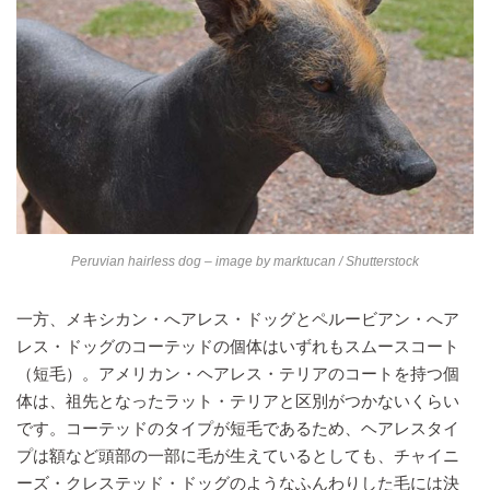
Peruvian hairless dog – image by
marktucan
/ Shutterstock
一方、メキシカン・へアレス・ドッグとペルービアン・へア
レス・ドッグのコーテッドの個体はいずれもスムースコート
（短毛）。アメリカン・ヘアレス・テリアのコートを持つ個
体は、祖先となったラット・テリアと区別がつかないくらい
です。コーテッドのタイプが短毛であるため、ヘアレスタイ
プは額など頭部の一部に毛が生えているとしても、チャイニ
ーズ・クレステッド・ドッグのようなふんわりした毛には決