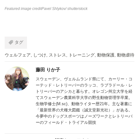
Featured image credit
Pavel Shlykov
/ shutterstock
タグ
ウェルフェア
,
しつけ
,
ストレス
,
トレーニング
,
動物保護
,
動物虐待
藤田 りか子
スウェーデン、ヴェルムランド県にて、カーリー・コ
ーテッド・レトリーバーのラッコ、ラブラドール・レ
トリーバーのアシカと暮らす。オレゴン州立大学を経
てスウェーデン農業科学大学の野生動物管理学卒業。
生物学修士(M.sc)、動物ライター歴21年。主な著書に
「最新世界の犬種大図鑑（誠文堂新光社）」がある。
今夢中のドッグスポーツはノーズワークとレトリーバ
ーのフィールド・トライアル競技