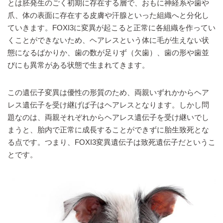
とは胚発生のごく初期に存在する層で、おもに神経系や歯や
爪、体の表面に存在する皮膚や汗腺といった組織へと分化し
ていきます。FOXI3に変異が起こると正常に各組織を作ってい
くことができないため、ヘアレスという体に毛が生えない状
態になるばかりか、歯の数が足りず（欠歯）、歯の形や歯並
びにも異常がある状態で生まれてきます。
この遺伝子変異は優性の形質のため、両親いずれかからヘア
レス遺伝子を受け継げば子はヘアレスとなります。しかし問
題なのは、両親それぞれからヘアレス遺伝子を受け継いでし
まうと、胎内で正常に成長することができずに胎生致死とな
る点です。つまり、FOXI3変異遺伝子は致死遺伝子だというこ
とです。