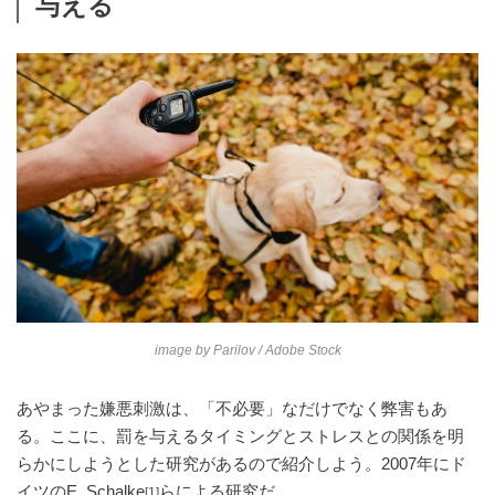
与える
image by
Parilov / Adobe Stock
あやまった嫌悪刺激は、「不必要」なだけでなく弊害もあ
る。ここに、罰を与えるタイミングとストレスとの関係を明
らかにしようとした研究があるので紹介しよう。2007年にド
イツのE. Schalke
らによる研究だ。
[1]