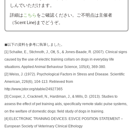
しんでいただけます。
詳細は
こちら
をご確認ください。ご不明点は主催者
（Scent Line)までどうぞ。
◼︎以下の資料を参考に執筆しました。
[1]
Schalke, E., Stichnoth, J., Ott, S., & Jones-Baade, R. (2007). Clinical signs
caused by the use of electric training collars on dogs in everyday life
situations. Applied Animal Behaviour Science, 105(4), 369-380.
[2]
Weiss, J. (1972). Psychological Factors in Stress and Disease. Scientific
American, 226(6), 104-113. Retrieved from
http://www.jstor.org/stable/24927365
[3]
Cooper, J., Cracknell, N., Hardiman, J., & Mills, D. (2013). Studies to
assess the effect of pet training aids, specifically remote static pulse systems,
on the welfare of domestic dogs: field study of dogs in training.
[4]
ELECTRONIC TRAINING DEVICES: ESVCE POSITION STATEMENT –
European Society of Veterinary Clinical Ethology