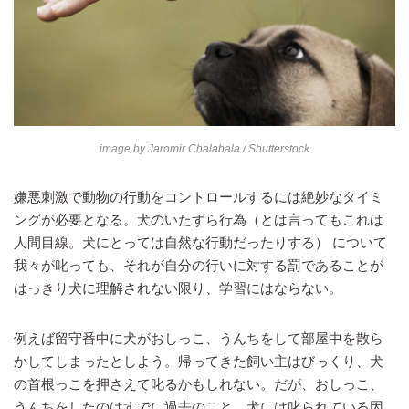
image by
Jaromir Chalabala
/ Shutterstock
嫌悪刺激で動物の行動をコントロールするには絶妙なタイミ
ングが必要となる。犬のいたずら行為（とは言ってもこれは
人間目線。犬にとっては自然な行動だったりする） について
我々が叱っても、それが自分の行いに対する罰であることが
はっきり犬に理解されない限り、学習にはならない。
例えば留守番中に犬がおしっこ、うんちをして部屋中を散ら
かしてしまったとしよう。帰ってきた飼い主はびっくり、犬
の首根っこを押さえて叱るかもしれない。だが、おしっこ、
うんちをしたのはすでに過去のこと。犬には叱られている因