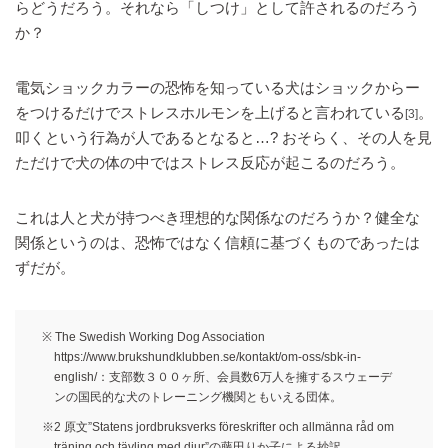
らどうだろう。それなら「しつけ」として許されるのだろう
か？
電気ショックカラーの恐怖を知っている犬はショックからー
をつけるだけでストレスホルモンを上げると言われている
。
[3]
叩くという行為が人であるとなると…? おそらく、その人を見
ただけで犬の体の中ではストレス反応が起こるのだろう。
これは人と犬が持つべき理想的な関係なのだろうか？健全な
関係というのは、恐怖ではなく信頼に基づくものであったは
ずだが。
※ The Swedish Working Dog Association
https://www.brukshundklubben.se/kontakt/om-oss/sbk-in-
english/：支部数３００ヶ所、会員数6万人を擁するスウェーデ
ンの国民的な犬のトレーニング機関ともいえる団体。
※2 原文”Statens jordbruksverks föreskrifter och allmänna råd om
träning och tävling med djur”の藤田りか子による抄訳