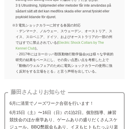
3 § Utrustning, hjälpmedel eller metoder får inte användas på
sådant sätt att det kan medföra skada eller annat fysiskt eller
psykiskt lidande för djuret.
※3 電気ショックカラーに対する各国の対応
・デンマーク、ノルウェー、スウェーデン、オーストリア、ス
イス、スロベニア、ドイツ、およびオーストラリアの一部の州
ではすでに禁止されている(
Electric Shock Collars by The
Kennel Club
)。
・2017年にはヨーロッパ獣医動物行動学協会
は様々な学術的
[4]
研究の結果をベースにし、その良い点悪い点を考察した上で
「動物のウェルフェアのために電気ショックカラーの使用に強
く反対をする立場をとる」と言う声明を出している。
藤田さんよりお知らせ
6月に清里でノーズワーク合宿を行います！
6月15日（土）〜16日（日）の1泊2日。個別指導、練習
競技会のほか座学あり、ゲームありの盛りだくさんスケ
ジュール。BBQ懇親会もあり、イヌもヒトもたっぷり楽