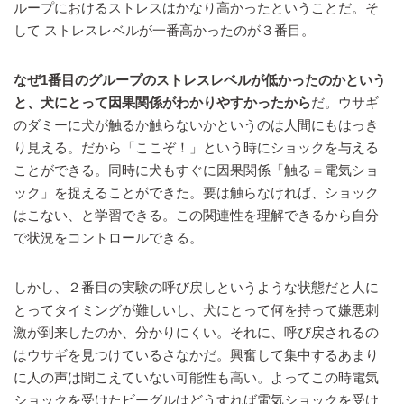
ループにおけるストレスはかなり高かったということだ。そ
して ストレスレベルが一番高かったのが３番目。
なぜ1番目のグループのストレスレベルが低かったのかという
と、犬にとって因果関係がわかりやすかったから
だ。ウサギ
のダミーに犬が触るか触らないかというのは人間にもはっき
り見える。だから「ここぞ！」という時にショックを与える
ことができる。同時に犬もすぐに因果関係「触る＝電気ショ
ック」を捉えることができた。要は触らなければ、ショック
はこない、と学習できる。この関連性を理解できるから自分
で状況をコントロールできる。
しかし、２番目の実験の呼び戻しというような状態だと人に
とってタイミングが難しいし、犬にとって何を持って嫌悪刺
激が到来したのか、分かりにくい。それに、呼び戻されるの
はウサギを見つけているさなかだ。興奮して集中するあまり
に人の声は聞こえていない可能性も高い。よってこの時電気
ショックを受けたビーグルはどうすれば電気ショックを受け