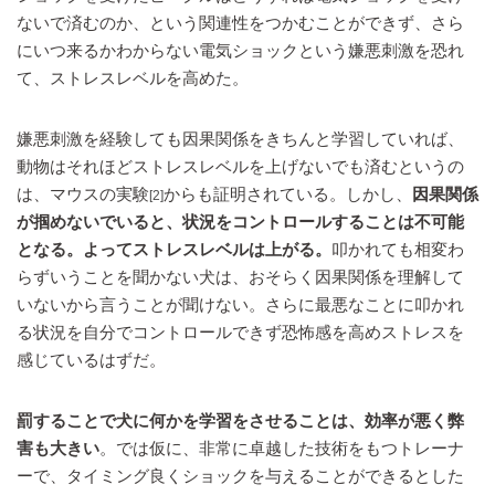
ないで済むのか、という関連性をつかむことができず、さら
にいつ来るかわからない電気ショックという嫌悪刺激を恐れ
て、ストレスレベルを高めた。
嫌悪刺激を経験しても因果関係をきちんと学習していれば、
動物はそれほどストレスレベルを上げないでも済むというの
は、マウスの実験
からも証明されている。しかし、
因果関係
[2]
が掴めないでいると、状況をコントロールすることは不可能
となる。よってストレスレベルは上がる。
叩かれても相変わ
らずいうことを聞かない犬は、おそらく因果関係を理解して
いないから言うことが聞けない。さらに最悪なことに叩かれ
る状況を自分でコントロールできず恐怖感を高めストレスを
感じているはずだ。
罰することで犬に何かを学習をさせることは、効率が悪く弊
害も大きい
。では仮に、非常に卓越した技術をもつトレーナ
ーで、タイミング良くショックを与えることができるとした