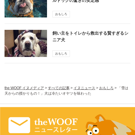
ルドッグの驚きの安定感
おもしろ
飼い主をトイレから救出する賢すぎるシ
ニア犬
おもしろ
the WOOF イヌメディア
>
すべての記事
>
イヌニュース
>
おもしろ
>
「雪は
天からの授かりもの！」犬は冷たいオヤツを味わった