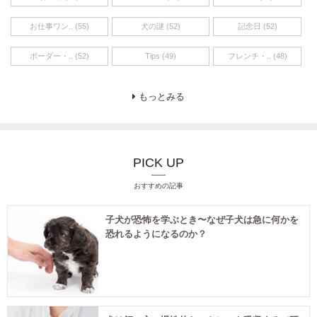
お仕事ワン.. (55)
犬の謎 (52)
記念日 (52)
ボーダー・.. (52)
Tips (49)
フレンチ・.. (48)
もっとみる
PICK UP
おすすめの記事
子犬が恐怖を学ぶとき〜なぜ子犬は急に何かを
恐れるようになるのか？