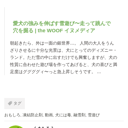
愛犬の強みを伸ばす雪遊び〜走って跳んで
穴を掘る | the WOOF イヌメディア
朝起きたら、外は一面の銀世界…。 人間の大人をうん
ざりさせるに十分な光景は、犬にとってのディズニー・
ランド。ただ雪の中に出すだけでも興奮しますが、犬の
性質に合わせた遊び場を作ってあげると、犬の喜びと満
足度はググググィ〜っと急上昇しそうです。 …
タグ
おもしろ
,
凍結防止剤
,
動画
,
犬には毒
,
融雪剤
,
雪遊び