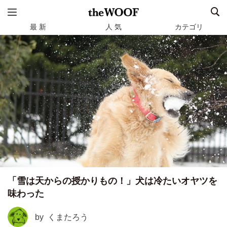
最 新
人 気
カテゴリ
「雪は天からの授かりもの！」犬は冷たいオヤツを
味わった
by
くまたろう