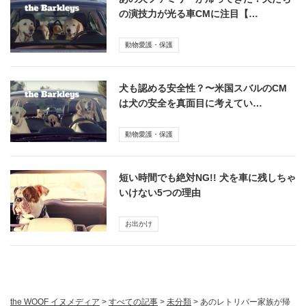
の演技力が光る車CMに注目【…
動物愛護・保護
犬も認める安全性？〜米国スバルのCM
は犬の安全を真面目に考えてい…
動物愛護・保護
短い時間でも絶対NG!! 犬を車に残しちゃ
いけない5つの理由
お出かけ
the WOOF イヌメディア
>
すべての記事
>
未分類
>
あのレトリバー家族が帰