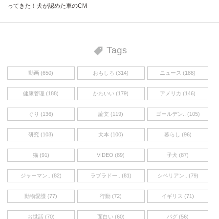
ってきた！犬が認めた車のCM
Tags
動画 (650)
おもしろ (314)
ニュース (188)
健康管理 (188)
かわいい (179)
アメリカ (146)
ぐり (136)
論文 (119)
ゴールデン.. (105)
研究 (103)
犬本 (100)
暮らし (96)
猫 (91)
VIDEO (89)
子犬 (87)
ジャーマン.. (82)
ラブラドー.. (81)
シベリアン.. (79)
動物愛護 (77)
行動 (72)
イギリス (71)
お世話 (70)
面白い (60)
パグ (56)