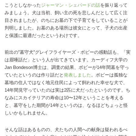
こうとしなかった
ジャーマン・シェパードの話
を振り返って
みましょう。犬は当初、飼い主の死を悲しんだとして広く注
目されましたが、のちにお墓の下で子育てをしていることが
判明しました。お墓のある場所は彼女にとって、子犬の出産
と保護に最適だったというわけです。
前出の”墓守犬”グレイフライヤーズ・ボビーの感動話も、「実
は眉唾話だ」という人が出てきています。カーディフ大学の
Jan Bondeson博士は、調査の結果、ボビーが14年間墓を守っ
ていたというのは作り話だと
発表しました
。ボビーは孤独な
墓地の住人ではなく地元住民によって飼われた幸せな犬で、
14年間見守っていたのは実は2匹に犬だったというのです。ち
なみにスカイテリアの寿命は10〜12年ということを考える
と、墓守をした期間が14年というのは、なるほどちょっと怪
しいかもしれません。
そんな話はあるものの、犬たちの人間への献身は疑われるべ