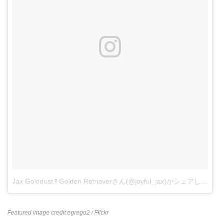
Jax Golddust↟Golden Retrieverさん(@joyful_jax)がシェアした投
Featured image credit
egrego2
/ Flickr