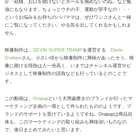
か「結構、お口を開けないとボールを掴めないのね」など勉
強にもなります。ちょっとウチの子、運動が苦手なの・・・
というお悩みをお持ちのパパママは、ぜひワンコさんと一緒
にご覧になってください。やる気を出してくれるかもしれま
せん。
映像制作は、
DEVIN SUPER TRAMP
を運営する
Devin
Graham
さん。小さい頃から映像制作に興味があったそう。映
像に賭ける情熱は人一倍高く、いまではチャンネル運営やビ
ジネスとして映像制作の請負なども行っているとのことで
す。
この動画は、
Orapup
という犬用歯磨きのブランドが行ったマ
ーケティング企画の一環として作られたもののようです。ブ
ランドのサポートも受けているようですね。Orapupは商品自
体も、このマーケティングの取り組みも興味深いものなの
で、後日まとめてみたいと思います。