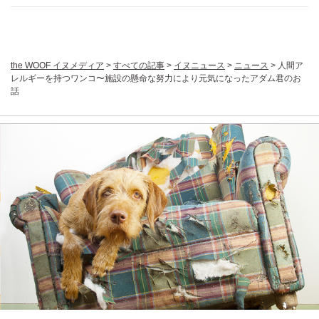
the WOOF イヌメディア
>
すべての記事
>
イヌニュース
>
ニュース
>
人間ア
レルギーを持つワンコ〜施設の懸命な努力により元気になったアダム君のお
話