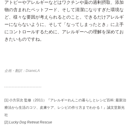
アトピーやアレルギーなどはワクチンや薬の過剰摂取、添加
物の含まれたペットフード、そして清潔になりすぎた環境な
ど、様々な要因が考えられるとのこと。できるだけアレルギ
ーにならないように、そして「なってしまったとき」に上手
にコントロールするために、アレルギーへの理解を深めてお
きたいものですね。
企画・翻訳：DianeLA
[1]
小方宗次 監修（2011）『アレルギーわんこの暮らしとレシピ百科: 最新治
療法から生活のコツ、皮膚ケア、レシピの作り方までわかる！』誠文堂新光
社
[2]
Lucky Dog Retreat Rescue