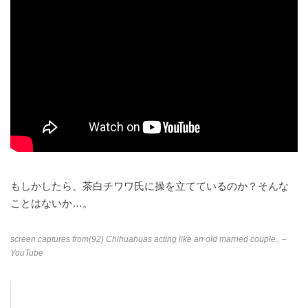
もしかしたら、茶白チワワ氏に操を立てているのか？そんな
ことはないか…。
screen captures from
(92) Chihuahuas acting like an old married couple.. –
YouTube