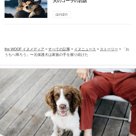
犬のコーラのお話
ほのぼの
the WOOF イヌメディア
>
すべての記事
>
イヌニュース
>
ストーリー
>
「お
うちへ帰ろう」〜元保護犬は家族の手を握り続けた