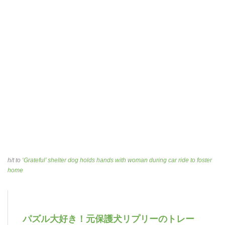
h/t to
‘Grateful’ shelter dog holds hands with woman during car ride to foster
home
パズル大好き！元保護犬リプリーのトレー