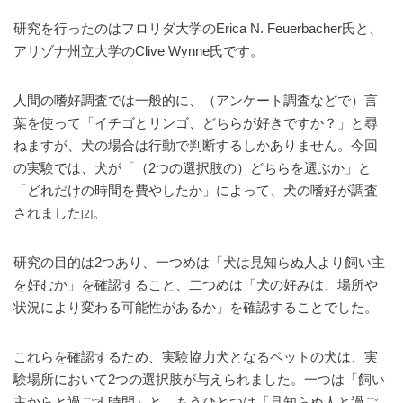
研究を行ったのはフロリダ大学のErica N. Feuerbacher氏と、
アリゾナ州立大学のClive Wynne氏です。
人間の嗜好調査では一般的に、（アンケート調査などで）言
葉を使って「イチゴとリンゴ、どちらが好きですか？」と尋
ねますが、犬の場合は行動で判断するしかありません。今回
の実験では、犬が「（2つの選択肢の）どちらを選ぶか」と
「どれだけの時間を費やしたか」によって、犬の嗜好が調査
されました
。
[2]
研究の目的は2つあり、一つめは「犬は見知らぬ人より飼い主
を好むか」を確認すること、二つめは「犬の好みは、場所や
状況により変わる可能性があるか」を確認することでした。
これらを確認するため、実験協力犬となるペットの犬は、実
験場所において2つの選択肢が与えられました。一つは「飼い
主からと過ごす時間」と、もうひとつは「見知らぬ人と過ご