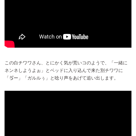
この白チワワさん、とにかく気が荒いコのようで、「一緒に
ネンネしようよぉ」とベッドに入り込んで来た別チワワに
「ゔー」「ガルルぅ」と唸り声をあげて追い出します。