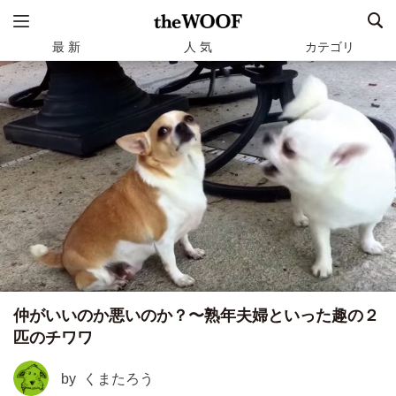
最 新
人 気
カテゴリ
仲がいいのか悪いのか？〜熟年夫婦といった趣の２
匹のチワワ
by
くまたろう