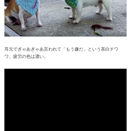
耳元でぎゃあぎゃあ言われて「もう嫌だ」という茶白チワ
ワ。疲労の色は濃い。