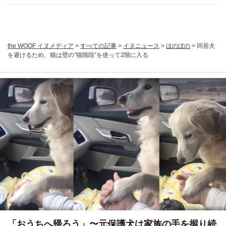
the WOOF イヌメディア
>
すべての記事
>
イヌニュース
>
ほのぼの
>
同居犬
を避けるため、猫は壁の”猫階段”を使って2階に入る
「おうちへ帰ろう」〜元保護犬は家族の手を握り続