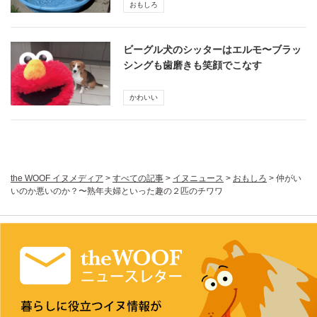
おもしろ
ビーグル犬のシッターはエルモ〜ブラッ
シングも歯磨きも笑顔でこなす
かわいい
the WOOF イヌメディア
>
すべての記事
>
イヌニュース
>
おもしろ
>
仲がい
いのか悪いのか？〜熟年夫婦といった趣の２匹のチワワ