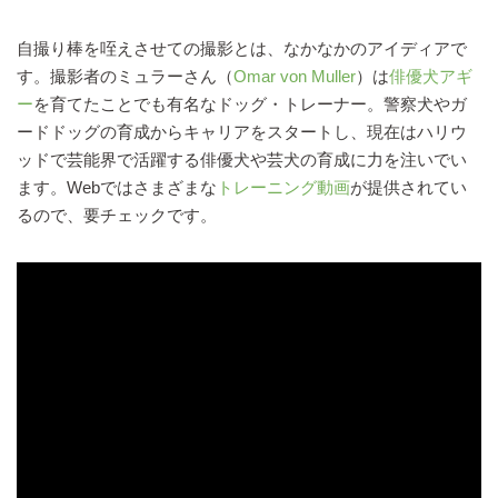
自撮り棒を咥えさせての撮影とは、なかなかのアイディアで
す。撮影者のミュラーさん（
Omar von Muller
）は
俳優犬アギ
ー
を育てたことでも有名なドッグ・トレーナー。警察犬やガ
ードドッグの育成からキャリアをスタートし、現在はハリウ
ッドで芸能界で活躍する俳優犬や芸犬の育成に力を注いでい
ます。Webではさまざまな
トレーニング動画
が提供されてい
るので、要チェックです。