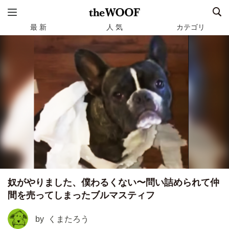
最 新
人 気
カテゴリ
奴がやりました、僕わるくない〜問い詰められて仲
間を売ってしまったブルマスティフ
by
くまたろう