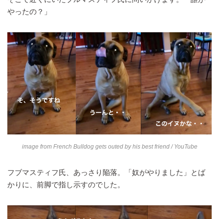
やったの？」
image from
French Bulldog gets outed by his best friend
/ YouTube
フブマスティフ氏、あっさり陥落。「奴がやりました」とば
かりに、前脚で指し示すのでした。