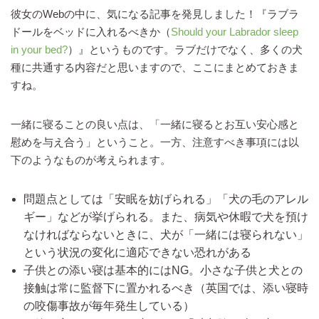
彼女のWebの中に、気になる記事を発見しました！『ラブラ
ドールをベッドに入れるべきか（
Should your Labrador sleep
in your bed?
）』というものです。ラブだけでなく、多くの犬
種に共通する内容だと思いますので、ここにまとめておきま
すね。
一緒に寝ることの良い点は、「一緒に寝るとお互い安心感と
慰めを与え合う」ということ。一方、注意すべき事項には以
下のようなものが考えられます。
問題点としては「安眠を妨げられる」「犬の毛のアレル
ギー」などが挙げられる。また、病気や休暇で犬を預け
なければならないときに、犬が「一緒には寝られない」
という状況の変化に適応できない恐れがある
子供との添い寝は基本的にはNG。小さな子供と犬との
接触は常に監督下に置かれるべき（英国では、添い寝時
の咬傷事故が毎年発生している）