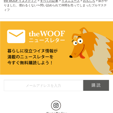
the WOOF イヌメディア
>
すべての記事
>
イヌニュース
>
おもしろ
>
奴がや
りました、僕わるくない〜問い詰められて仲間を売ってしまったブルマステ
ィフ