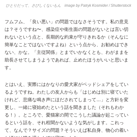
ひとりだって、さびしくないもん image by
Patryk Kosmider
/ Shutterstock
フムフム、「良い悪い」の問題ではなさそうです。私の意見
は？そうですね〜、感染症や衛生面の問題がないとは言い切
れないという点と、長期的な約束が守りきれるか（そんなに
簡単なことではないですよね）という点から、お勧めはでき
ない、かな。「主従関係」とまでいかなくとも、わがままを
助長させてしまうようであれば、止めたほうがいいと思いま
す。
とはいえ、実際にはかなりの愛犬家がベッドシェアをしてい
るようですね。わたしの友人からも「はじめは別に寝ていた
けれど、悲痛な鳴き声にほだされてしまって…」と方針を変
更し、一緒に寝始めたという話を聞きました（それもわか
る！）。ところで、愛猫家の間でこうした議論が起こってい
るという話を、それ程聞かないような気がします。これっ
て、なんで？サイズの問題？そういえば私自身、物心の着い