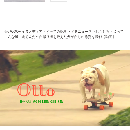
the WOOF イヌメディア
>
すべての記事
>
イヌニュース
>
おもしろ
>
犬って
こんな風に走るんだ〜自撮り棒を咥えた犬が自らの勇姿を撮影【動画】