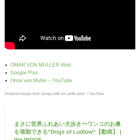
OMAR VON MULLER Web
Google Plus
Omar von Muller – YouTube
Featured image from
Jumpy with his selfie stick..
/ YouTube
まさに世界ふれあい犬歩き〜ワンコのお鼻
を堪能できる”Dogs of Ludlow”【動画】 |
the WOOF