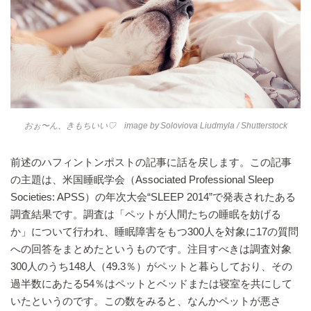
おぉ〜ん、きもちいい♡ image by
Soloviova Liudmyla
/ Shutterstock
前述のハフィントンポストの記事に話を戻します。この記事
の主題は、米国睡眠学会（Associated Professional Sleep
Societies: APSS）の年次大会“SLEEP 2014”で発表されたある
調査結果です。調査は「ペットが人間たちの睡眠を妨げる
か」について行われ、睡眠障害をもつ300人を対象に17の質問
への回答をまとめたというものです。注目すべきは調査対象
300人のうち148人（49.3％）がペットと暮らしており、その
過半数にあたる54％はペットとベッドまたは寝室を共にして
いたというのです。この数をみると、なんかペットが悪さ