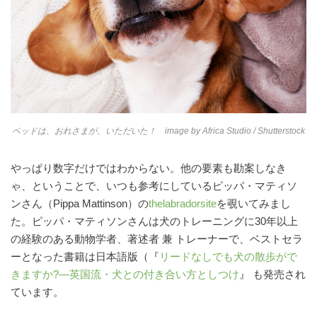
ベッドは、おれさまが、いただいた！ image by
Africa Studio
/ Shutterstock
やっぱり数字だけではわからない。他の要素も勘案しなき
ゃ、ということで、いつも参考にしているピッパ・マティソ
ンさん（Pippa Mattinson）の
thelabradorsite
を覗いてみまし
た。ピッパ・マティソンさんは犬のトレーニングに30年以上
の経験のある動物学者、著述者 兼 トレーナーで、ベストセラ
ーとなった書籍は日本語版（『
リードなしでも犬の散歩がで
きますか?―英国流・犬との付き合い方としつけ
』 も発売され
ています。