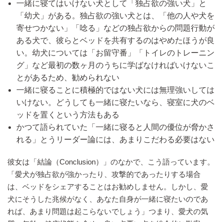
一緒に寝てはいけない犬として「独占欲の強い犬」と
「幼犬」がある。独占欲の強い犬とは、「他の人や犬を
寄せつかない」「唸る」などの独占欲からの問題行動が
ある犬で、彼らとベッドを共有するのはやめたほうが良
い。幼犬については「お留守番」「トイレのトレーニン
グ」など最初の数ヶ月のうちに学ばなければいけないこ
とがあるため、勧められない
一緒に寝ることに積極的ではない犬には無理強いしては
いけない。どうしても一緒に寝たいなら、寝室に犬のベ
ッドを置くという方法もある
かつて語られていた「一緒に寝ると人間の優位が脅かさ
れる」とうリーダー論には、あまりこだわる必要はない
彼女は「結論（Conclusion）」のなかで、こう語っています。
「愛犬が独占欲が強かったり、攻撃的であったりする場合
は、ベッドをシェアすることはお勧めしません。しかし、愛
犬にそうした兆候がなく、あなた自身が一緒に寝たいのであ
れば、あまり問題は起こらないでしょう」つまり、愛犬の気