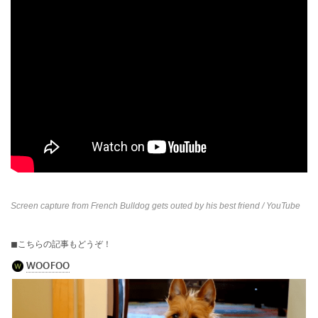
Screen capture from
French Bulldog gets outed by his best friend
/ YouTube
◼︎こちらの記事もどうぞ！