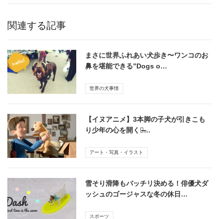
関連する記事
まさに世界ふれあい犬歩き〜ワンコのお
鼻を堪能できる”Dogs o…
世界の犬事情
【イヌアニメ】3本脚の子犬が引きこも
り少年の心を開く〜̶…
アート・写真・イラスト
雪そり滑降もバッチリ決める！俳優犬ダ
ッシュのゴージャスな冬の休日…
スポーツ