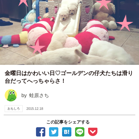
金曜日はかわいい日♡ゴールデンの仔犬たちは滑り
台だってへっちゃらさ！
by
蛙原さち
おもしろ
2015.12.18
この記事をシェアする