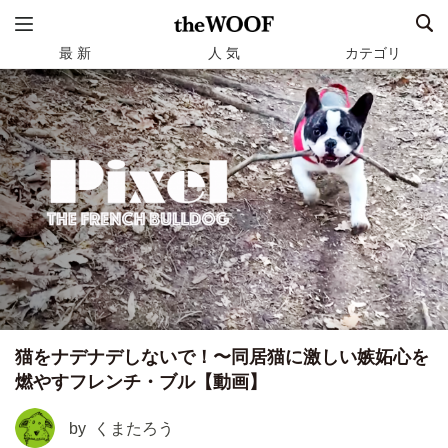
最 新
人 気
カテゴリ
猫をナデナデしないで！〜同居猫に激しい嫉妬心を
燃やすフレンチ・ブル【動画】
by
くまたろう