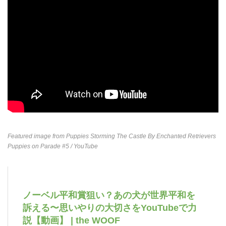
Featured image from
Puppies Storming The Castle By Enchanted Retrievers
Puppies on Parade #5
/ YouTube
ノーベル平和賞狙い？あの犬が世界平和を
訴える〜思いやりの大切さをYouTubeで力
説【動画】 | the WOOF