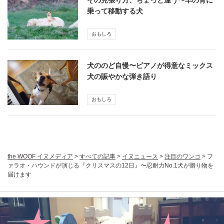
その見張り方、ちょっと違う〜羊の背に
乗って移動する犬
おもしろ
犬ののど自慢〜ピアノが得意なミックス
犬の賑やかな弾き語り
おもしろ
the WOOF イヌメディア
>
すべての記事
>
イヌニュース
>
注目のワンコ
>
フ
ァラオ・ハウンドが演じる『クリスマスの12日』〜忍耐力No.1犬が贈り物を
届けます