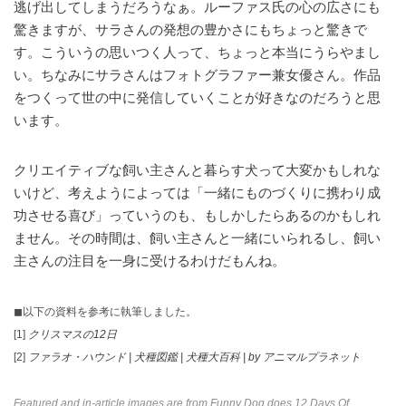
逃げ出してしまうだろうなぁ。ルーファス氏の心の広さにも
驚きますが、サラさんの発想の豊かさにもちょっと驚きで
す。こういうの思いつく人って、ちょっと本当にうらやまし
い。ちなみにサラさんはフォトグラファー兼女優さん。作品
をつくって世の中に発信していくことが好きなのだろうと思
います。
クリエイティブな飼い主さんと暮らす犬って大変かもしれな
いけど、考えようによっては「一緒にものづくりに携わり成
功させる喜び」っていうのも、もしかしたらあるのかもしれ
ません。その時間は、飼い主さんと一緒にいられるし、飼い
主さんの注目を一身に受けるわけだもんね。
◼︎以下の資料を参考に執筆しました。
[1]
クリスマスの12日
[2]
ファラオ・ハウンド | 犬種図鑑 | 犬種大百科 | by アニマルプラネット
Featured and in-article images are from
Funny Dog does 12 Days Of