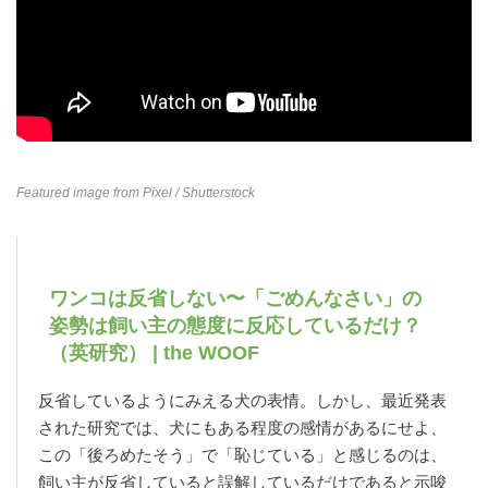
Featured image from
Pixel
/ Shutterstock
ワンコは反省しない〜「ごめんなさい」の
姿勢は飼い主の態度に反応しているだけ？
（英研究） | the WOOF
反省しているようにみえる犬の表情。しかし、最近発表
された研究では、犬にもある程度の感情があるにせよ、
この「後ろめたそう」で「恥じている」と感じるのは、
飼い主が反省していると誤解しているだけであると示唆