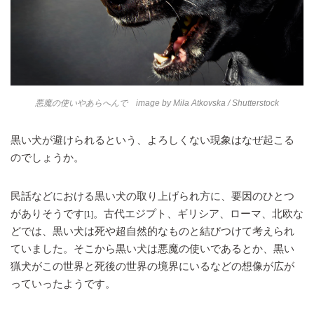
悪魔の使いやあらへんで image by
Mila Atkovska
/ Shutterstock
黒い犬が避けられるという、よろしくない現象はなぜ起こる
のでしょうか。
民話などにおける黒い犬の取り上げられ方に、要因のひとつ
がありそうです
。古代エジプト、ギリシア、ローマ、北欧な
[1]
どでは、黒い犬は死や超自然的なものと結びつけて考えられ
ていました。そこから黒い犬は悪魔の使いであるとか、黒い
猟犬がこの世界と死後の世界の境界にいるなどの想像が広が
っていったようです。