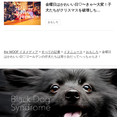
金曜日はかわいい日♡〜きゃ〜大変！子
犬たちがクリスマスを破壊しち…
おもしろ
the WOOF イヌメディア
>
すべての記事
>
イヌニュース
>
おもしろ
>
金曜日
はかわいい日♡ゴールデンの仔犬たちは滑り台だってへっちゃらさ！