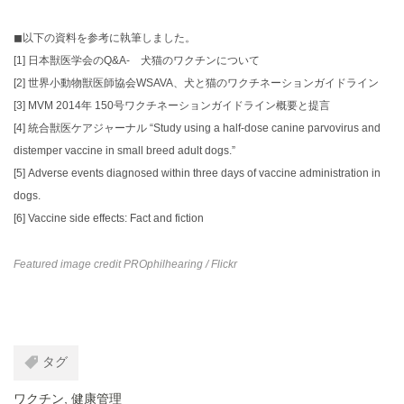
◼︎以下の資料を参考に執筆しました。
[1]
日本獣医学会のQ&A- 犬猫のワクチンについて
[2]
世界小動物獣医師協会WSAVA、犬と猫のワクチネーションガイドライン
[3]
MVM 2014年 150号ワクチネーションガイドライン概要と提言
[4]
統合獣医ケアジャーナル “Study using a half-dose canine parvovirus and
distemper vaccine in small breed adult dogs.”
[5]
Adverse events diagnosed within three days of vaccine administration in
dogs.
[6]
Vaccine side effects: Fact and fiction
Featured image credit
PROphilhearing
/ Flickr
タグ
ワクチン
,
健康管理