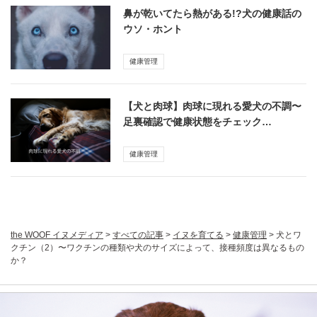
鼻が乾いてたら熱がある!?犬の健康話の
ウソ・ホント
健康管理
【犬と肉球】肉球に現れる愛犬の不調〜
足裏確認で健康状態をチェック…
健康管理
the WOOF イヌメディア
>
すべての記事
>
イヌを育てる
>
健康管理
>
犬とワ
クチン（2）〜ワクチンの種類や犬のサイズによって、接種頻度は異なるもの
か？