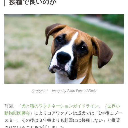
接種で良いのか
なぜなの？ image by
Allan Foster
/ Flickr
前回、『
犬と猫のワクチネーションガイドライン
』（
世界小
動物獣医師会
）によりコアワクチンは成犬では「1年後にブー
スター、その後は３年毎よりも頻回には接種しない」と推奨
されていることをお話しました。