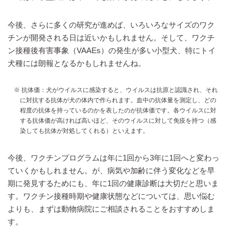
今後、さらに多くの研究が進めば、いろいろなサイズのワク
チンが開発される日は近いかもしれません。そして、ワクチ
ン接種後有害事象（VAAEs）の発生が多い小型犬、特にトイ
犬種には朗報となるかもしれませんね。
※ 抗体価：犬がウイルスに感染すると、ウイルスは抗原と認識され、それ
に対抗する抗体が犬の体内で作られます。血中の抗体量を測定し、どの
程度の抗体を持っているのかを表したのが抗体価です。各ウイルスに対
する抗体価が高ければ高いほど、そのウイルスに対して免疫を持つ（感
染しても抗体が対処してくれる）といえます。
今後、ワクチンプログラムは年に1回から3年に1回へと変わっ
ていくかもしれません。が、病気や加齢に伴う変化などを早
期に発見するためにも、年に1回の健康診断は大切だと思いま
す。ワクチン接種時期や健康状態などについては、思い悩む
よりも、まずは動物病院にご相談されることをおすすめしま
す。