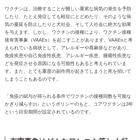
ワクチンは、治療することが難しい重篤な病気の発生を予防
したり、たとえ発症しても軽症にとどめたリ、そのような病
気の蔓延を防止したりと犬社会、そして人社会に絶大な効果
を与えます。しかし、ワクチンの接種により、ワクチン接種
後有害事象（VAAEs）を起こすことがあります。VAAEsと考
えられている病状として、アレルギーや蕁麻疹などがあり、
免疫疾患や自己免疫性疾患、アレルギー疾患、腫瘍性疾患な
どを発症させる原因になる可能性もあると考えられていま
す。また、とても重度の副作用が起きてしまうと死を招いて
しまうこともあるのです。
「免疫の賦与が得られる条件でワクチンの接種回数を可能な
かぎり減らす
」というポリシーのもと、コアワクチンは3年
[2]
という目安期間が設定されているのです。