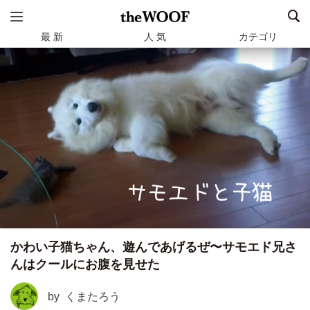
最 新
人 気
カテゴリ
かわい子猫ちゃん、遊んであげるぜ〜サモエド兄さ
んはクールにお腹を見せた
by
くまたろう