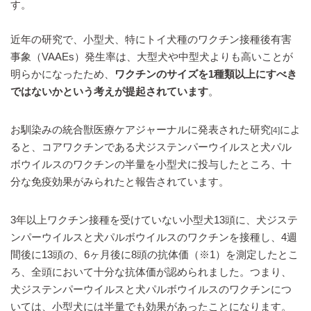
す。
近年の研究で、小型犬、特にトイ犬種のワクチン接種後有害
事象（VAAEs）発生率は、大型犬や中型犬よりも高いことが
明らかになったため、
ワクチンのサイズを1種類以上にすべき
ではないかという考えが提起されています
。
お馴染みの統合獣医療ケアジャーナルに発表された研究
によ
[4]
ると、コアワクチンである犬ジステンパーウイルスと犬パル
ボウイルスのワクチンの半量を小型犬に投与したところ、十
分な免疫効果がみられたと報告されています。
3年以上ワクチン接種を受けていない小型犬13頭に、犬ジステ
ンパーウイルスと犬パルボウイルスのワクチンを接種し、4週
間後に13頭の、6ヶ月後に8頭の抗体価（※1）を測定したとこ
ろ、全頭において十分な抗体価が認められました。つまり、
犬ジステンパーウイルスと犬パルボウイルスのワクチンにつ
いては、小型犬には半量でも効果があったことになります。