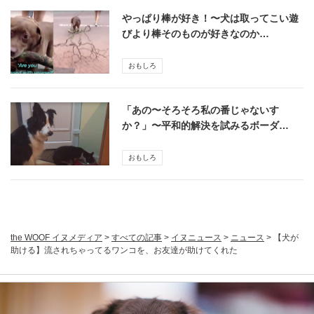
やっぱり棒が好き！〜犬は取ってこい遊
びより棒そのものが好きなのか…
おもしろ
「あの〜そろそろ私の番じゃないす
か？」〜平和的解決を試みるボーダ…
おもしろ
the WOOF イヌメディア
>
すべての記事
>
イヌニュース
>
ニュース
>
【犬が
助ける】流されちゃってるワンコを、お友達が助けてくれた