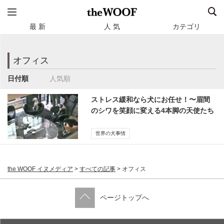
最 新
人 気
カテゴリ
オフィス
日付順
人気順
ストレス緩和なら犬にお任せ！〜眉間
のシワを笑顔に変える4本脚の天使たち
【動画】
世界の犬事情
the WOOF イヌメディア
>
すべての記事
>
オフィス
ページトップへ