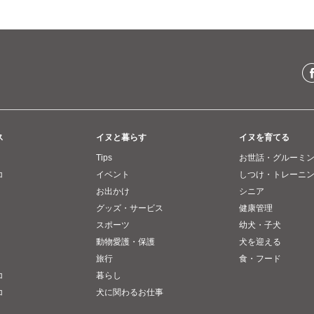
ス
イヌと暮らす
イヌを育てる
Tips
お世話・グルーミ
コ
イベント
しつけ・トレーニ
お出かけ
シニア
グッズ・サービス
健康管理
スポーツ
幼犬・子犬
動物愛護・保護
犬を迎える
旅行
食・フード
コ
暮らし
コ
犬に関わるお仕事