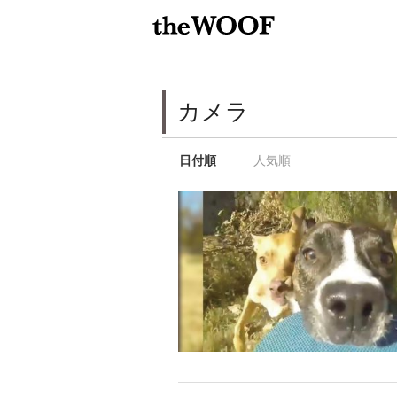
カメラ
日付順
人気順