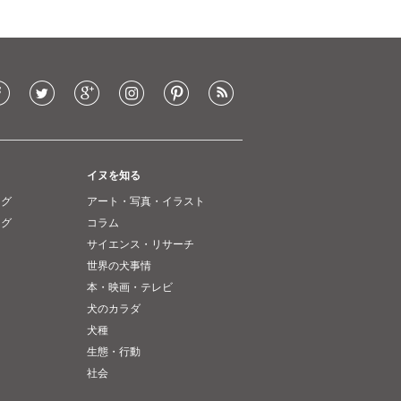
イヌを知る
ング
アート・写真・イラスト
ング
コラム
サイエンス・リサーチ
世界の犬事情
本・映画・テレビ
犬のカラダ
犬種
生態・行動
社会