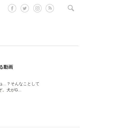
る動画
ね…？そんなことして
犬がG...