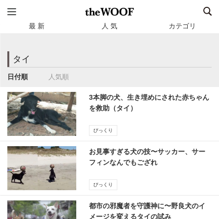
最 新
人 気
カテゴリ
タイ
日付順
人気順
3本脚の犬、生き埋めにされた赤ちゃん
を救助（タイ）
びっくり
お見事すぎる犬の技〜サッカー、サー
フィンなんでもござれ
びっくり
都市の邪魔者を守護神に〜野良犬のイ
メージを変えるタイの試み