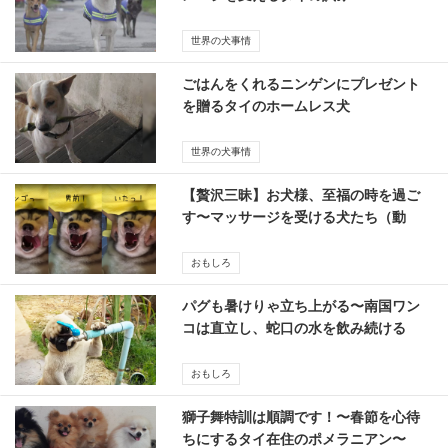
世界の犬事情
ごはんをくれるニンゲンにプレゼント
を贈るタイのホームレス犬
世界の犬事情
【贅沢三昧】お犬様、至福の時を過ご
す〜マッサージを受ける犬たち（動
画）
おもしろ
パグも暑けりゃ立ち上がる〜南国ワン
コは直立し、蛇口の水を飲み続ける
【動画】
おもしろ
獅子舞特訓は順調です！〜春節を心待
ちにするタイ在住のポメラニアン〜