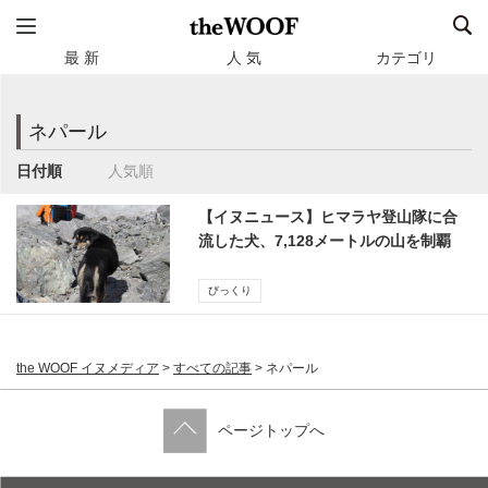
最 新
人 気
カテゴリ
ネパール
日付順
人気順
【イヌニュース】ヒマラヤ登山隊に合
流した犬、7,128メートルの山を制覇
びっくり
the WOOF イヌメディア
>
すべての記事
>
ネパール
ページトップへ