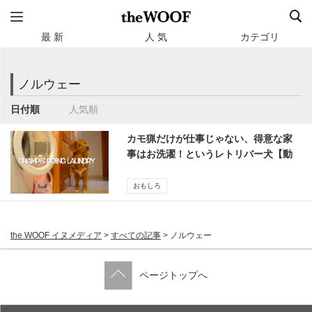
最 新
人 気
カテゴリ
ノルウェー
日付順
人気順
カモ猟だけが仕事じゃない、得意な家
事はお洗濯！というレトリバー犬【動
画】
おもしろ
the WOOF イヌメディア
>
すべての記事
>
ノルウェー
ページトップへ