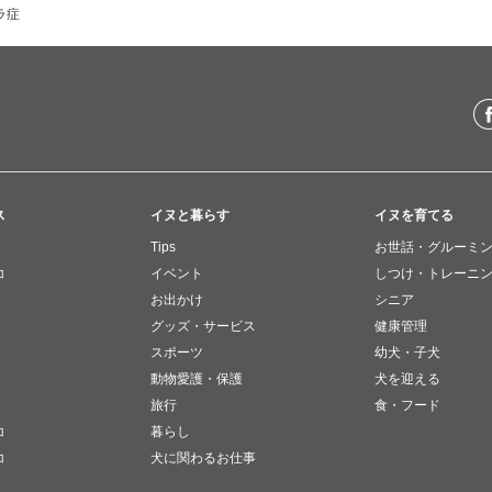
ラ症
ス
イヌと暮らす
イヌを育てる
Tips
お世話・グルーミ
コ
イベント
しつけ・トレーニ
お出かけ
シニア
グッズ・サービス
健康管理
スポーツ
幼犬・子犬
動物愛護・保護
犬を迎える
旅行
食・フード
コ
暮らし
コ
犬に関わるお仕事