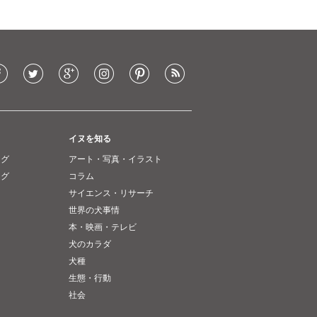
イヌを知る
ング
アート・写真・イラスト
ング
コラム
サイエンス・リサーチ
世界の犬事情
本・映画・テレビ
犬のカラダ
犬種
生態・行動
社会