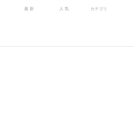
最 新
人 気
カテゴリ