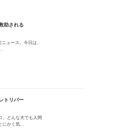
救助される
の犬ニュース。今日は、
.
レトリバー
コ。どんな犬でも人間
かく気...