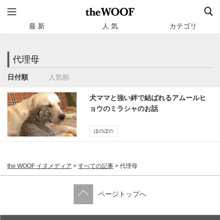
最 新
人 気
カテゴリ
代理母
日付順
人気順
犬ママと強い絆で結ばれるアムールヒ
ョウのミラシャのお話
ほのぼの
the WOOF イヌメディア
>
すべての記事
>
代理母
ページトップへ