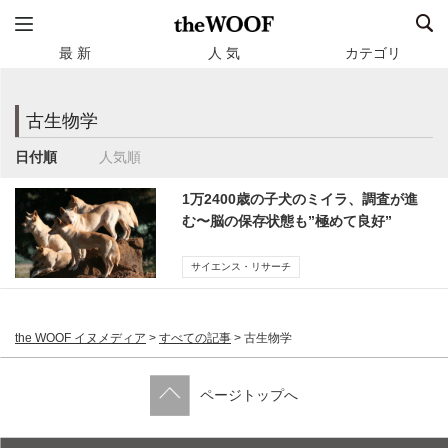
最 新
人 気
カテゴリ
古生物学
日付順
人気順
1万2400歳の子犬のミイラ、調査が進
む〜脳の保存状態も”極めて良好”
サイエンス・リサーチ
the WOOF イヌメディア
>
すべての記事
>
古生物学
ページトップへ