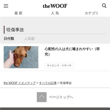
最 新
人 気
カテゴリ
咬傷事故
日付順
人気順
心配性の人は犬に噛まれやすい（研
究）
サイエンス・リサーチ
the WOOF イヌメディア
>
すべての記事
>
咬傷事故
ページトップへ