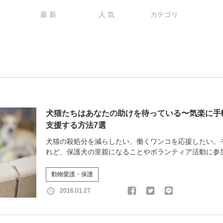
最 新
人 気
カテゴリ
犬猫たちはあなたの助けを待っている〜気楽に手
支援する方法7選
犬猫の殺処分を減らしたい、働くワンコを応援したい。
れど、保護犬の里親になることやボランティア活動に参加す
動物愛護・保護
2016.01.27