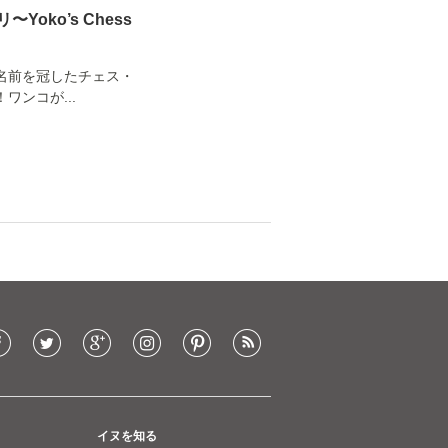
ko’s Chess
名前を冠したチェス・
ンコが...
イヌを知る