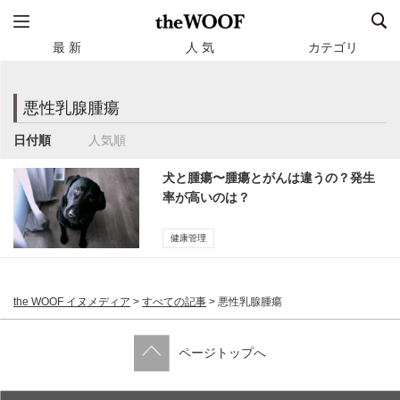
最 新
人 気
カテゴリ
悪性乳腺腫瘍
日付順
人気順
犬と腫瘍〜腫瘍とがんは違うの？発生
率が高いのは？
健康管理
the WOOF イヌメディア
>
すべての記事
>
悪性乳腺腫瘍
ページトップへ