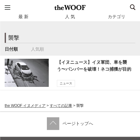
最 新
人 気
カテゴリ
襲撃
日付順
人気順
【イヌニュース】イヌ軍団、車を襲
う〜バンパーを破壊！ネコ捕獲が目的
か？
ニュース
the WOOF イヌメディア
>
すべての記事
>
襲撃
ページトップへ