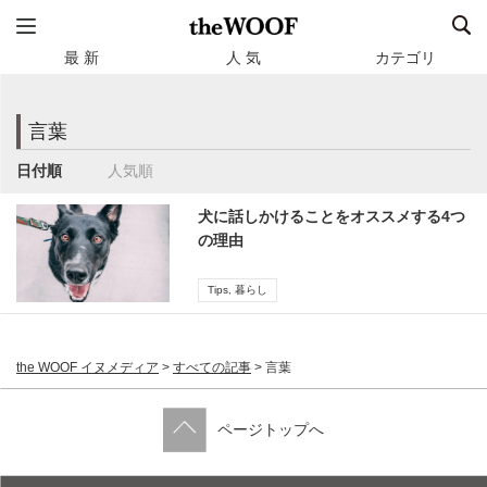
最 新
人 気
カテゴリ
言葉
日付順
人気順
犬に話しかけることをオススメする4つ
の理由
Tips
,
暮らし
the WOOF イヌメディア
>
すべての記事
>
言葉
ページトップへ