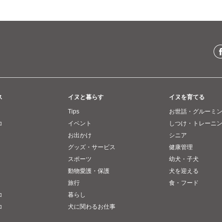
ス
イヌと暮らす
イヌを育てる
Tips
お世話・グルーミ
コ
イベント
しつけ・トレーニ
お出かけ
シニア
グッズ・サービス
健康管理
スポーツ
幼犬・子犬
動物愛護・保護
犬を迎える
旅行
食・フード
コ
暮らし
コ
犬に関わるお仕事