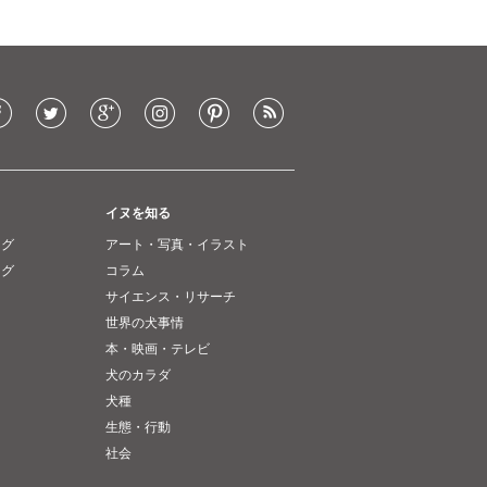
イヌを知る
ング
アート・写真・イラスト
ング
コラム
サイエンス・リサーチ
世界の犬事情
本・映画・テレビ
犬のカラダ
犬種
生態・行動
社会