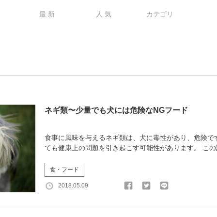
最 新
人 気
カテゴリ
ネギ類〜少量でも犬には危険なNGフード
食事に風味を与えるネギ類は、犬に毒性があり、危険で
ても健康上の問題を引き起こす可能性があります。 この記
食・フード
2018.05.09