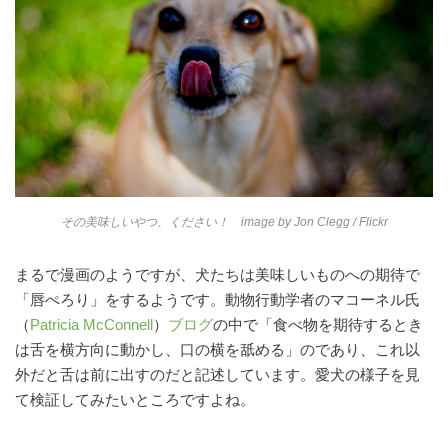
その美味しいやつ、ください！ image by
Jon Clegg
/ Flickr
まるで漫画のようですが、犬たちは美味しいものへの期待で
「唇ぺろり」をするようです。動物行動学者のマコーネル氏
（
Patricia McConnell
）
ブログ
の中で「食べ物を期待するとき
は舌を横方向に動かし、口の横を舐める」のであり、これ以
外だと舌は前に出すのだと記述しています。愛犬の様子を見
て検証してみたいところですよね。