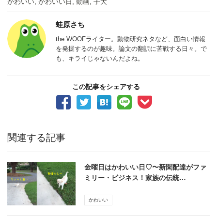
かわいい
,
かわいい日
,
動画
,
子犬
蛙原さち
the WOOFライター。動物研究ネタなど、面白い情報
を発掘するのが趣味。論文の翻訳に苦戦する日々。で
も、キライじゃないんだよね。
この記事をシェアする
関連する記事
金曜日はかわいい日♡〜新聞配達がファ
ミリー・ビジネス！家族の伝統…
かわいい