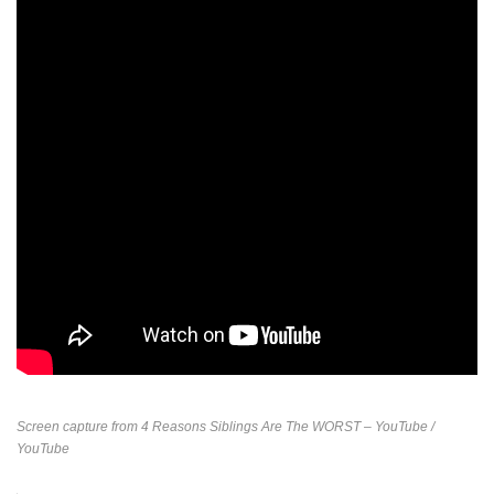
Screen capture from
4 Reasons Siblings Are The WORST – YouTube
/
YouTube