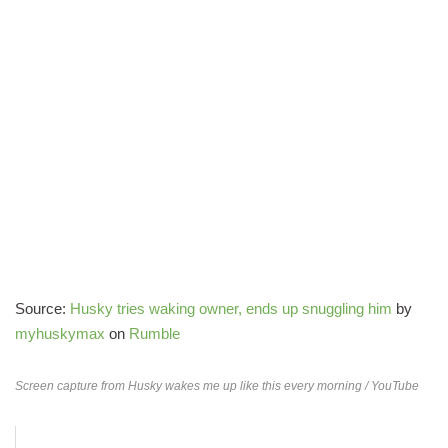
Source:
Husky tries waking owner, ends up snuggling him
by
myhuskymax
on
Rumble
Screen capture from
Husky wakes me up like this every morning
/ YouTube