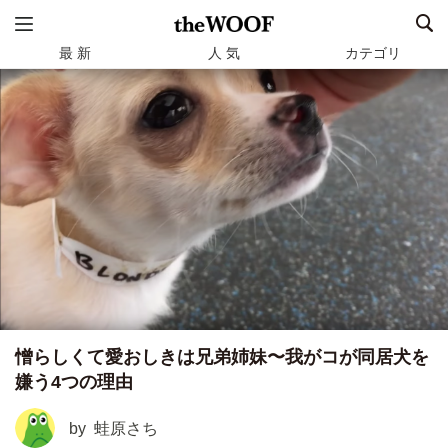
最 新
人 気
カテゴリ
憎らしくて愛おしきは兄弟姉妹〜我がコが同居犬を
嫌う4つの理由
by
蛙原さち