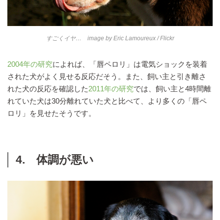
すごくイヤ… image by
Eric Lamoureux
/ Flickr
2004年の研究
によれば、「唇ペロリ」は電気ショックを装着
された犬がよく見せる反応だそう。また、飼い主と引き離さ
れた犬の反応を確認した
2011年の研究
では、飼い主と4時間離
れていた犬は30分離れていた犬と比べて、より多くの「唇ペ
ロリ」を見せたそうです。
4. 体調が悪い