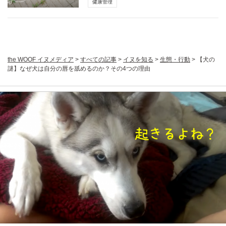
健康管理
the WOOF イヌメディア
>
すべての記事
>
イヌを知る
>
生態・行動
>
【犬の
謎】なぜ犬は自分の唇を舐めるのか？その4つの理由