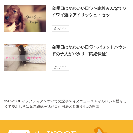
金曜日はかわいい日♡〜家族みんなでワ
イワイ遊ぶアイリッシュ・セッ…
かわいい
金曜日はかわいい日♡〜バセットハウン
ドの子犬がパタリ（悶絶保証）
かわいい
the WOOF イヌメディア
>
すべての記事
>
イヌニュース
>
かわいい
>
憎らし
くて愛おしきは兄弟姉妹〜我がコが同居犬を嫌う4つの理由