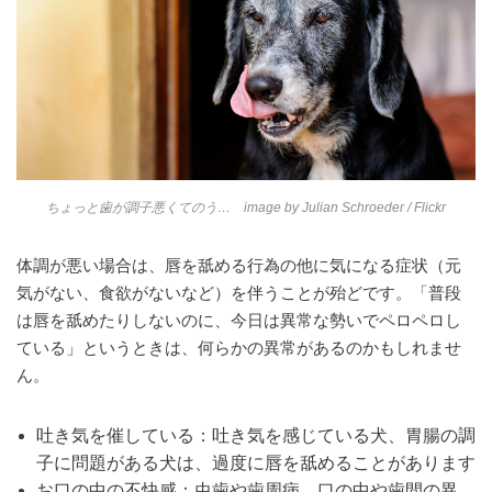
ちょっと歯が調子悪くてのう… image by
Julian Schroeder
/ Flickr
体調が悪い場合は、唇を舐める行為の他に気になる症状（元
気がない、食欲がないなど）を伴うことが殆どです。「普段
は唇を舐めたりしないのに、今日は異常な勢いでペロペロし
ている」というときは、何らかの異常があるのかもしれませ
ん。
吐き気を催している：吐き気を感じている犬、胃腸の調
子に問題がある犬は、過度に唇を舐めることがあります
お口の中の不快感：虫歯や歯周病、口の中や歯間の異