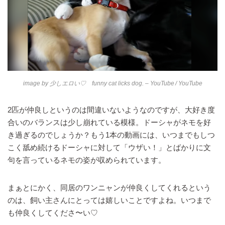
image by
少しエロい♡ funny cat licks dog. – YouTube
/ YouTube
2匹が仲良しというのは間違いないようなのですが、大好き度
合いのバランスは少し崩れている模様。ドーシャがネモを好
き過ぎるのでしょうか？もう1本の動画には、いつまでもしつ
こく舐め続けるドーシャに対して「ウザい！」とばかりに文
句を言っているネモの姿が収められています。
まぁとにかく、同居のワンニャンが仲良くしてくれるという
のは、飼い主さんにとっては嬉しいことですよね。いつまで
も仲良くしてくださ〜い♡