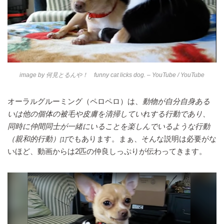
image by
何見とるんや！ funny cat licks dog. – YouTube
/ YouTube
オーラルグルーミング（ペロペロ）は、
動物が自分自身ある
いは他の個体の被毛や皮膚を清掃していれする行動であり、
同時に仲間同士が一緒にいることを楽しんでいるような行動
（親和的行動）
でもあります。まぁ、そんな説明は必要がな
[1]
いほど、動画からは2匹の仲良しっぷりが伝わってきます。