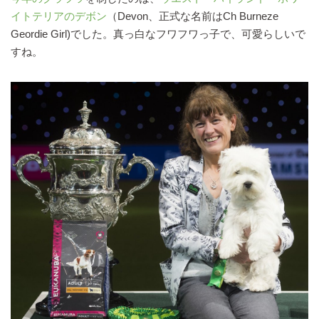
イトテリアのデボン
（Devon、正式な名前はCh Burneze
Geordie Girl)でした。真っ白なフワフワっ子で、可愛らしいで
すね。