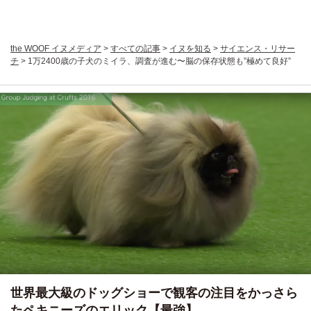
the WOOF イヌメディア
>
すべての記事
>
イヌを知る
>
サイエンス・リサー
チ
>
1万2400歳の子犬のミイラ、調査が進む〜脳の保存状態も”極めて良好”
世界最大級のドッグショーで観客の注目をかっさら
たペキニーズのエリック【最強】