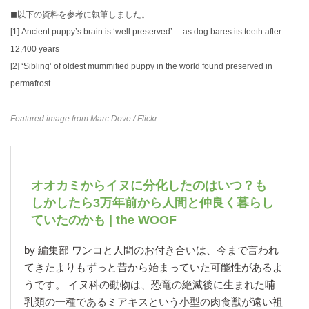
◼︎以下の資料を参考に執筆しました。
[1]
Ancient puppy’s brain is ‘well preserved’… as dog bares its teeth after
12,400 years
[2]
‘Sibling’ of oldest mummified puppy in the world found preserved in
permafrost
Featured image from
Marc Dove
/ Flickr
オオカミからイヌに分化したのはいつ？も
しかしたら3万年前から人間と仲良く暮らし
ていたのかも | the WOOF
by 編集部 ワンコと人間のお付き合いは、今まで言われ
てきたよりもずっと昔から始まっていた可能性があるよ
うです。 イヌ科の動物は、恐竜の絶滅後に生まれた哺
乳類の一種であるミアキスという小型の肉食獣が遠い祖