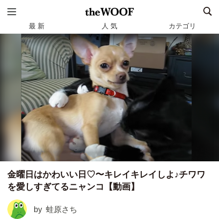
最 新
人 気
カテゴリ
金曜日はかわいい日♡〜キレイキレイしよ♪チワワ
を愛しすぎてるニャンコ【動画】
by
蛙原さち