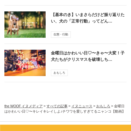
【基本のき】いまさらだけど振り返りた
い、犬の「正常行動」ってどん…
生態・行動
金曜日はかわいい日♡〜きゃ〜大変！子
犬たちがクリスマスを破壊しち…
おもしろ
the WOOF イヌメディア
>
すべての記事
>
イヌニュース
>
おもしろ
>
金曜日
はかわいい日♡〜キレイキレイしよ♪チワワを愛しすぎてるニャンコ【動画】