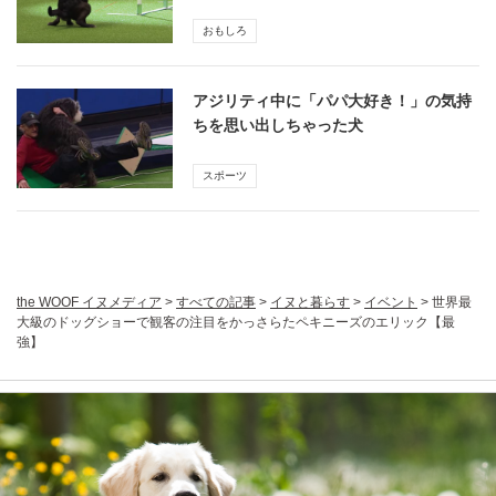
おもしろ
アジリティ中に「パパ大好き！」の気持
ちを思い出しちゃった犬
スポーツ
the WOOF イヌメディア
>
すべての記事
>
イヌと暮らす
>
イベント
>
世界最
大級のドッグショーで観客の注目をかっさらたペキニーズのエリック【最
強】