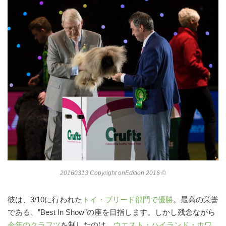
20160313 Copyright onEdition 2016 ©
彼は、3/10に行われた
トイ・ブリード部門で優勝
。最高の栄誉
である、”Best In Show”の座を目指します。しかし残念ながら
今年のクラフツ
を制したのは、
ウエスト・ハイランド・ホワ