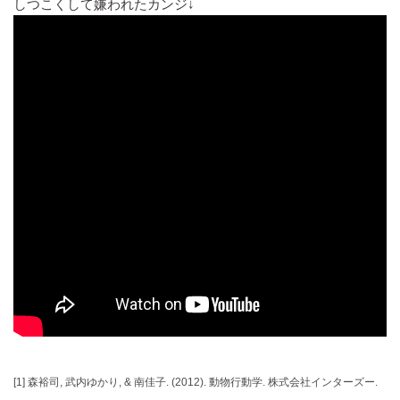
しつこくして嫌われたカンジ↓
[1]
森裕司, 武内ゆかり, & 南佳子. (2012). 動物行動学. 株式会社インターズー.