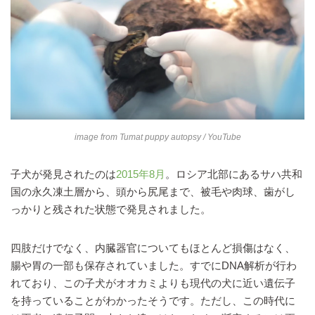
image from
Tumat puppy autopsy
/ YouTube
子犬が発見されたのは
2015年8月
。ロシア北部にあるサハ共和
国の永久凍土層から、頭から尻尾まで、被毛や肉球、歯がし
っかりと残された状態で発見されました。
四肢だけでなく、内臓器官についてもほとんど損傷はなく、
腸や胃の一部も保存されていました。すでにDNA解析が行わ
れており、この子犬がオオカミよりも現代の犬に近い遺伝子
を持っていることがわかったそうです。ただし、この時代に