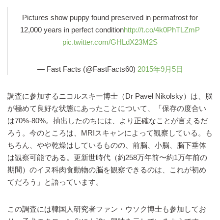
Pictures show puppy found preserved in permafrost for
12,000 years in perfect condition
http://t.co/4k0PhTLZmP
pic.twitter.com/GHLdX23M2S
— Fast Facts (@FastFacts60)
2015年9月5日
調査に参加するニコルスキー博士（Dr Pavel Nikolsky）は、脳
が極めて良好な状態にあったことについて、「保存の度合い
は70%-80%。抽出したのちには、より正確なことが言えるだ
ろう。今のところは、MRIスキャンによって観察している。も
ちろん、やや乾燥はしているものの、前脳、小脳、脳下垂体
は観察可能である。更新世時代（約258万年前〜約1万年前の
期間）のイヌ科肉食動物の脳を観察できるのは、これが初め
てだろう」と語っています。
この調査には韓国人研究者ファン・ウソク博士も参加してお