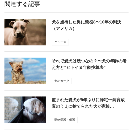
関連する記事
犬を虐待した男に懲役8〜10年の判決
（アメリカ）
ニュース
それで愛犬は幾つなの？〜犬の年齢の考
え方と”ヒトイヌ年齢換算表”
犬のカラダ
盗まれた愛犬が9年ぶりに帰宅〜飼育放
棄のうえに捨てられた犬が家族…
動物愛護・保護