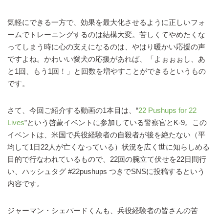
気軽にできる一方で、効果を最大化させるように正しいフォ
ームでトレーニングするのは結構大変。苦しくてやめたくな
ってしまう時に心の支えになるのは、やはり暖かい応援の声
ですよね。かわいい愛犬の応援があれば、「よぉぉぉし、あ
と1回、もう1回！」と回数を増やすことができるというもの
です。
さて、今回ご紹介する動画の1本目は、“
22 Pushups for 22
Lives
”という啓蒙イベントに参加している警察官とK-9。この
イベントは、米国で兵役経験者の自殺者が後を絶たない（平
均して1日22人が亡くなっている）状況を広く世に知らしめる
目的で行なわれているもので、22回の腕立て伏せを22日間行
い、ハッシュタグ #22pushups つきでSNSに投稿するという
内容です。
ジャーマン・シェパードくんも、兵役経験者の皆さんの苦