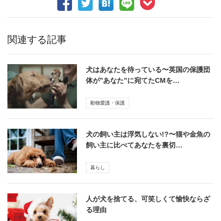
関連する記事
犬はあなたを待っている〜英国の保護団
体が”あなた”に宛てたCMを…
動物愛護・保護
犬の飼い主は浮気しない!?〜猫や金魚の
飼い主に比べてあなたを裏切…
暮らし
人が犬を捨てる、可笑しくて愉快ならざ
る理由