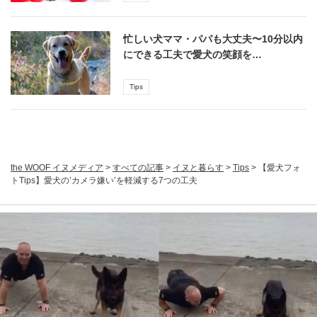
忙しい犬ママ・パパも大丈夫〜10分以内
にできる工夫で愛犬の笑顔を…
Tips
the WOOF イヌメディア
>
すべての記事
>
イヌと暮らす
>
Tips
>
【愛犬フォ
トTips】愛犬の’カメラ嫌い’を軽減する7つの工夫