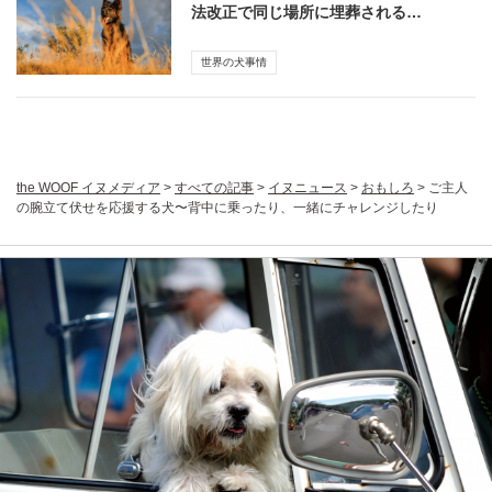
法改正で同じ場所に埋葬される…
世界の犬事情
the WOOF イヌメディア
>
すべての記事
>
イヌニュース
>
おもしろ
>
ご主人
の腕立て伏せを応援する犬〜背中に乗ったり、一緒にチャレンジしたり