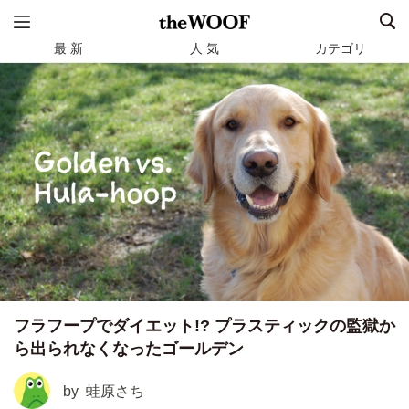
最 新
人 気
カテゴリ
フラフープでダイエット!? プラスティックの監獄か
ら出られなくなったゴールデン
by
蛙原さち