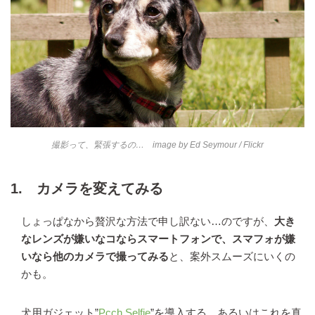
撮影って、緊張するの… image by
Ed Seymour
/ Flickr
1. カメラを変えてみる
しょっぱなから贅沢な方法で申し訳ない…のですが、
大き
なレンズが嫌いなコならスマートフォンで、スマフォが嫌
いなら他のカメラで撮ってみる
と、案外スムーズにいくの
かも。
犬用ガジェット”
Pcch Selfie
”を導入する、あるいはこれを真