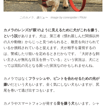
このカメラ、嫌だぁ〜 image by
conespider
/ Flickr
カメラのレンズが’眼’のように見えるために犬がこれを嫌う、
という説
があります。犬は、第三者（慣れ親しんだ関係以外
の人や動物）からじっと見つめられると、敵意を向けられて
いるか挑戦されていると捉えます。犬が相手を凝視するの
は、警戒したり狙いを定めるときだからです。「大好きな飼
い主さんが無礼な目玉を持っている」という状況は、犬にと
っては混乱の元となる困った状況なのかもしれませんね。
カメラではなく
フラッシュや、ピントを合わせるための光が
嫌い
だという犬もいます。全く気にしない犬もいますが、尻
尾を巻いて逃げ出すコもいます。
カメラやスマートフォンが発する
音を嫌う犬
もいます。シャ