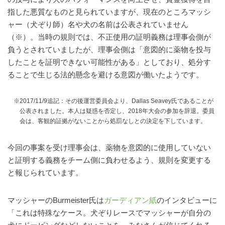
指した悪質なものと見られていますが、現在のところマッシ
ャー（犬ぞり師）名や犬の名前は公表されていません
（※）。当時の規則では、不正使用の証明義務は理事会側が
負うとされていましたが、理事会側は「意図的に薬物を投与
したことを証明できない可能性がある」としており、処分す
ることで生じる法的懸念を避ける意図が働いたようです。
※2017/11/9追記：その後運営委員会より、Dallas Seavey氏であることが
公表されました。本人は疑惑を否定し、2018年大会の参加を辞退。委員
会は、客観的証拠がないことから処罰なしとの決定を下しています。
今回の事案を受け理事会は、薬物を意図的に使用していない
と証明する義務をチーム側に負わせるよう、規則を変更する
と報じられています。
マッシャーのBurmeister氏は
ガーディアン紙
のインタビューに
「これは特殊なケース。犬ぞりレースでマッシャーが自分の