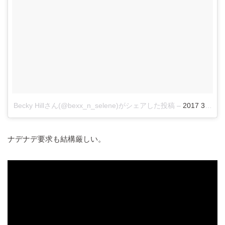
Becky Hillさん(@bexx_n_selene)がシェアした投稿
–
2017 3月 18
ナデナデ要求も結構厳しい。