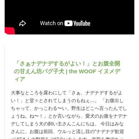
「さぁナデナデするがよい！」とお腹全開
の甘えん坊パグ子犬 | the WOOF イヌメデ
ィア
大事なところを露わにして「さぁ、ナデナデするがよ
い！」と堂々とされてしまうのもねぇ…。 「お腹出し
ちゃって、かっこわる〜い。野生はどこへ言ったんでし
ょうね。ね〜！」とか言いながら、愛犬のお腹をナデナ
デしてしまう犬の飼い主さんこんにちは。 今日はみな
さんに、お腹は前回、ウルっと流し目の”ナデナデ歓迎