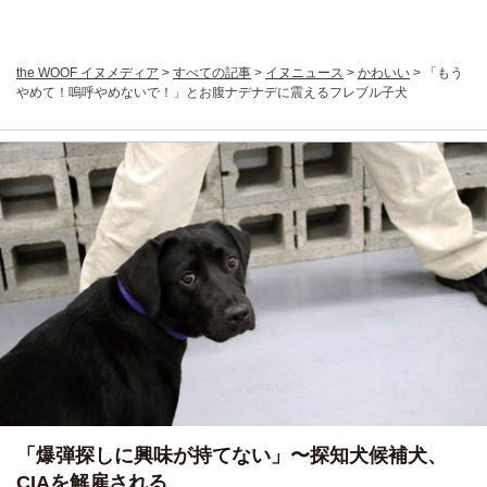
the WOOF イヌメディア
>
すべての記事
>
イヌニュース
>
かわいい
>
「もう
やめて！嗚呼やめないで！」とお腹ナデナデに震えるフレブル子犬
「爆弾探しに興味が持てない」〜探知犬候補犬、
CIAを解雇される