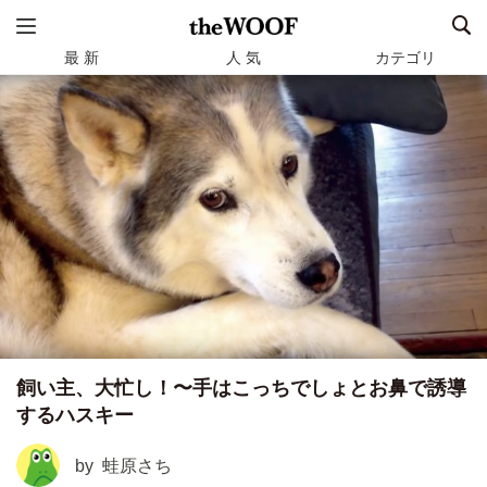
最 新
人 気
カテゴリ
飼い主、大忙し！〜手はこっちでしょとお鼻で誘導
するハスキー
by
蛙原さち