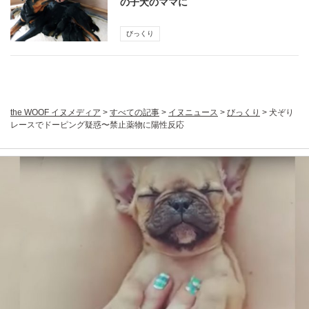
の子犬のママに
びっくり
the WOOF イヌメディア
>
すべての記事
>
イヌニュース
>
びっくり
>
犬ぞり
レースでドーピング疑惑〜禁止薬物に陽性反応