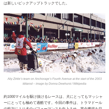
は新しいピックアップトラックでした。
Aliy Zirkle’s team on Anchorage’s Fourth Avenue at the start of the 2003
Iditarod – image by
Donna Dewhurst
/ Wikipedia
約1000マイルを駆け抜けるレースは、犬にとってもマッシャ
ーにとっても極めて過酷です。今回の事件は、トラマドール
の投与により犬のパフォーマンスを向上させ、賞金獲得を目