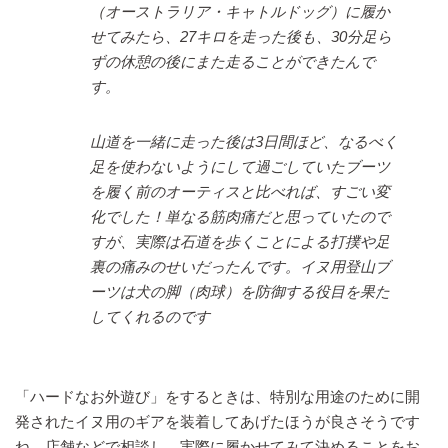
（オーストラリア・キャトルドッグ）に履か
せてみたら、27キロを走った後も、30分足ら
ずの休憩の後にまた走ることができたんで
す。
山道を一緒に走った後は3日間ほど、なるべく
足を使わないようにして過ごしていたブーツ
を履く前のオーティスと比べれば、すごい変
化でした！単なる筋肉痛だと思っていたので
すが、実際は石道を歩くことによる打撲や足
裏の痛みのせいだったんです。イヌ用登山ブ
ーツは犬の脚（肉球）を防御する役目を果た
してくれるのです
「ハードなお外遊び」をするときは、特別な用途のために開
発されたイヌ用のギアを装着してあげたほうが良さそうです
ね。店舗などで相談し、実際に履かせてみて決めることをお