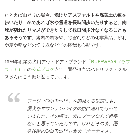
たとえば山登りの場合、
焼けたアスファルトや腐葉土の道を
歩いたり、冬であれば氷や雪道を長時間歩いたりすると、肉
球が切れたりマメができたりして数日間歩けなくなることも
あるそうです
。溶岩の岩場や、除雪剤などの化学薬品、砂利
や麦や稲などの切り株などでの怪我も心配です。
1994年創業の犬用アウトドア・ブランド「
RUFFWEAR（ラフ
ウェア）
」の
公式ブログ
内で、開発担当のパトリック・クル
スさんはこう振り返っています。
ブーツ（Grip Trex™）を開発する以前にも、
愛犬をマウンテンバイクの旅に連れて行って
いました。その頃は、犬にブーツなんて必要
ないと思っていたんです。けれどその後、開
発段階のGrip Trex™を愛犬「オーティス」