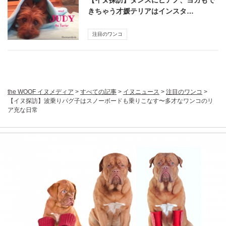
【イヌ探訪】ダンスにピアノ、ヨガもで
きちゃう才媛テリアはインスタ…
注目のワンコ
the WOOF イヌメディア
>
すべての記事
>
イヌニュース
>
注目のワンコ
>
【イヌ探訪】波乗りパグ子はスノーボードも乗りこなす〜多才なワンコのリ
ア充な日常