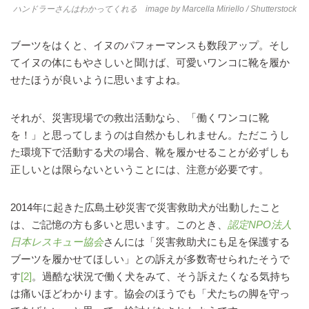
ハンドラーさんはわかってくれる image by
Marcella Miriello
/ Shutterstock
ブーツをはくと、イヌのパフォーマンスも数段アップ。そし
てイヌの体にもやさしいと聞けば、可愛いワンコに靴を履か
せたほうが良いように思いますよね。
それが、災害現場での救出活動なら、「働くワンコに靴
を！」と思ってしまうのは自然かもしれません。ただこうし
た環境下で活動する犬の場合、靴を履かせることが必ずしも
正しいとは限らないということには、注意が必要です。
2014年に起きた広島土砂災害で災害救助犬が出動したこと
は、ご記憶の方も多いと思います。このとき、
認定NPO法人
日本レスキュー協会
さんには「災害救助犬にも足を保護する
ブーツを履かせてほしい」との訴えが多数寄せられたそうで
す
[2]
。過酷な状況で働く犬をみて、そう訴えたくなる気持ち
は痛いほどわかります。協会のほうでも「犬たちの脚を守っ