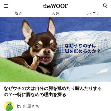
最 新
人 気
カテゴリ
なぜウチの犬は自分の脚を舐めたり噛んだりする
の？〜特に脚なめの理由を探る
by
蛙原さち