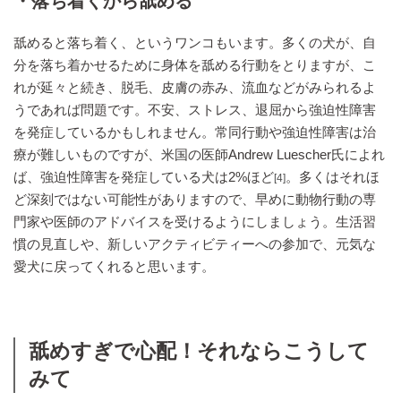
・落ち着くから舐める
舐めると落ち着く、というワンコもいます。多くの犬が、自
分を落ち着かせるために身体を舐める行動をとりますが、こ
れが延々と続き、脱毛、皮膚の赤み、流血などがみられるよ
うであれば問題です。不安、ストレス、退屈から強迫性障害
を発症しているかもしれません。常同行動や強迫性障害は治
療が難しいものですが、米国の医師Andrew Luescher氏によれ
ば、強迫性障害を発症している犬は2%ほど
。多くはそれほ
[4]
ど深刻ではない可能性がありますので、早めに動物行動の専
門家や医師のアドバイスを受けるようにしましょう。生活習
慣の見直しや、新しいアクティビティーへの参加で、元気な
愛犬に戻ってくれると思います。
舐めすぎで心配！それならこうして
みて