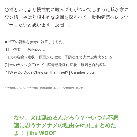
急性というより慢性的に噛みグセがついてしまった我が家の
ワン様。やはり根本的な原因を探るべく、動物病院へレッツ
ゴーしたいと思います。反省…。
◼︎以下の資料を参考に執筆しました。
[1]
毛包虫症 – Wikipedia
[2]
犬の疥癬～症状・原因から治療・予防法まで犬の皮膚病を知る
[3]
犬のカンジダ症(カビ・酵母感染症) | 症状、原因と自然療法
[4]
Why Do Dogs Chew on Their Feet? | Canidae Blog
Featured image from
kamilpetran
/ Shutterstock
なせ、犬は舐めるんだろう？〜いつも不思
議に思うナメナメの理由を8つにまとめた
よ！ | the WOOF