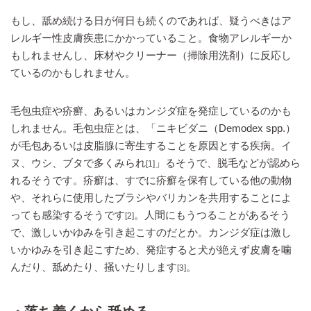
もし、舐め続ける日が何日も続くのであれば、疑うべきはア
レルギー性皮膚疾患にかかっていること。食物アレルギーか
もしれませんし、床材やクリーナー（掃除用洗剤）に反応し
ているのかもしれません。
毛包虫症や疥癬、あるいはカンジダ症を発症しているのかも
しれません。毛包虫症とは、「ニキビダニ（Demodex spp.）
が毛包あるいは皮脂腺に寄生することを原因とする疾病。イ
ヌ、ウシ、ブタで多くみられ
」るそうで、脱毛などが認めら
[1]
れるそうです。疥癬は、すでに疥癬を保有している他の動物
や、それらに使用したブラシやバリカンを共用することによ
っても感染するそうです
。人間にもうつることがあるそう
[2]
で、激しいかゆみを引き起こすのだとか。カンジダ症は激し
いかゆみを引き起こすため、発症すると犬が絶えず皮膚を噛
んだり、舐めたり、掻いたりします
。
[3]