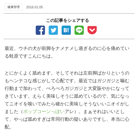
健康管理
2016.01.05
この記事をシェアする
最近、ウチの犬が前脚をナメナメし過ぎるのに心を痛めてい
る蛙原ですこんにちは。
とにかくよく舐めます。そしてそれは左前脚ばかりというの
もヘンテコな感じがして心配です。最近ではガジガジと噛む
行動まで加わって、ぺろぺろガジガジと大変賑やかになって
きています。えらく美味しそうに舐めているので、気になっ
てニオイを嗅いでみたら確かに美味しそうないいニオイがし
ました（
ポップコーンっぽい
アレ）。まぁそれはいいとし
て、やっぱ舐めすぎは常同行動の疑いありですし、本当に心
配。