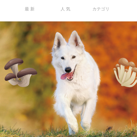
最 新
人 気
カテゴリ