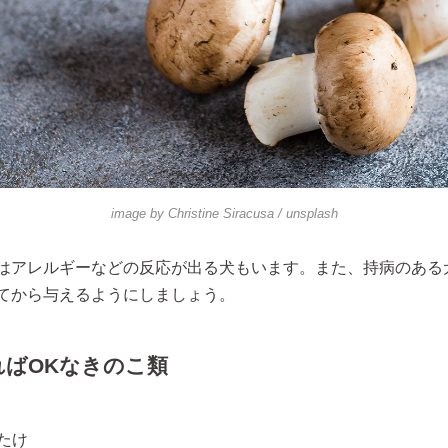
image by
Christine Siracusa
/ unsplash
はアレルギーなどの反応が出る犬もいます。また、持病のある
てから与えるようにしましょう。
ればOKなきのこ類
たけ