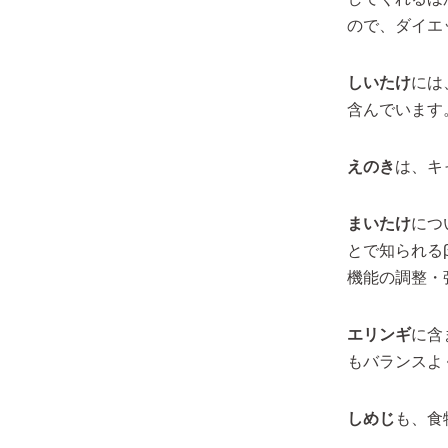
ので、ダイエ
しいたけ
には
含んでいます
えのき
は、キ
まいたけ
につ
とで知られる
機能の調整・
エリンギ
に含
もバランスよ
しめじ
も、食