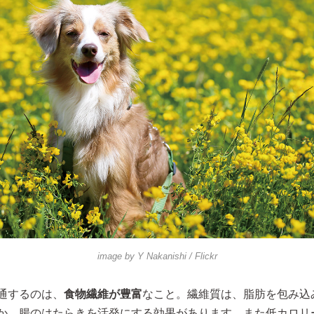
image by
Y Nakanishi
/ Flickr
通するのは、
食物繊維が豊富
なこと。繊維質は、脂肪を包み込
か、腸のはたらきを活発にする効果があります。また低カロリ