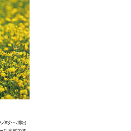
み体外へ排出
ーな食材です