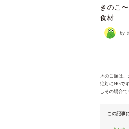
きのこ〜
食材
by
きのこ類は、
絶対にNGで
しその場合で
この記事