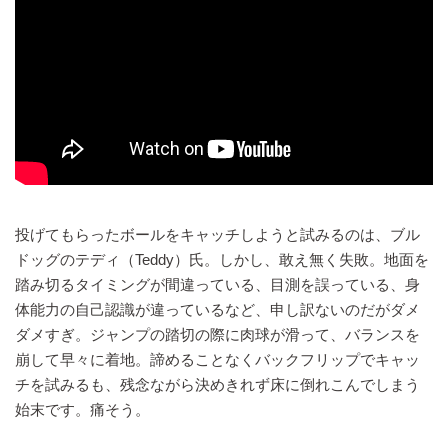
投げてもらったボールをキャッチしようと試みるのは、ブル
ドッグのテディ（Teddy）氏。しかし、敢え無く失敗。地面を
踏み切るタイミングが間違っている、目測を誤っている、身
体能力の自己認識が違っているなど、申し訳ないのだがダメ
ダメすぎ。ジャンプの踏切の際に肉球が滑って、バランスを
崩して早々に着地。諦めることなくバックフリップでキャッ
チを試みるも、残念ながら決めきれず床に倒れこんでしまう
始末です。痛そう。