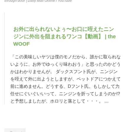
through door | Daily Mail Online
/ YouTube
お外に出られないよぅ〜お口に咥えたニン
ジンに外出を阻まれるワンコ【動画】 | the
WOOF
「この美味しいヤツは僕のモノだから、誰かに取られな
いように、お外でゆっくり味わおう」と思ったのかどう
かはわかりませんが。 ダックスフント氏が、ニンジン
を咥えて外に出ようとしますが、ペットドアにつかえて
前に進めません。どうする、Dフント氏。もしかして力
任せにぐいぐいいって、ニンジンを折ってしまうのか!?
と予想しましたが、ホロリと落として・・・。 …