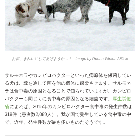
お尻、きれいにしてあげようか…？ image by
Donna Winton
/ Flickr
サルモネラやカンピロバクターといった病原体を保菌してい
る犬は、糞を通して菌を他の個体に感染させます。サルモネ
ラは食中毒の原因となることで知られていますが、カンピロ
バクターも同じくに食中毒の原因となる細菌です。
厚生労働
省
によれば、2015年のカンピロバクター食中毒の発生件数は
318件（患者数2,089人）。我が国で発生している食中毒の中
で、近年、発生件数が最も多いものだそうです。