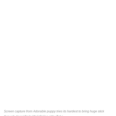
Screen capture from
Adorable puppy tries its hardest to bring huge stick