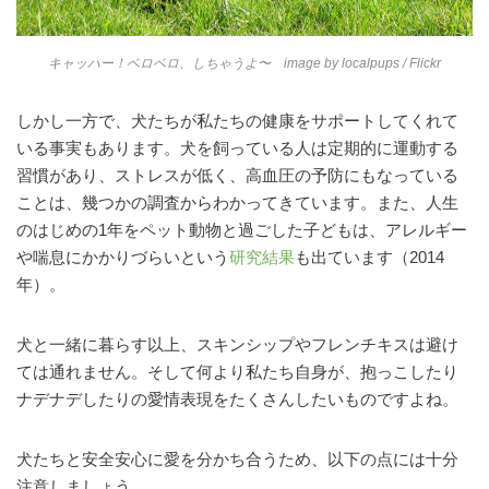
キャッハー！ベロベロ、しちゃうよ〜 image by
localpups
/ Flickr
しかし一方で、犬たちが私たちの健康をサポートしてくれて
いる事実もあります。犬を飼っている人は定期的に運動する
習慣があり、ストレスが低く、高血圧の予防にもなっている
ことは、幾つかの調査からわかってきています。また、人生
のはじめの1年をペット動物と過ごした子どもは、アレルギー
や喘息にかかりづらいという
研究結果
も出ています（2014
年）。
犬と一緒に暮らす以上、スキンシップやフレンチキスは避け
ては通れません。そして何より私たち自身が、抱っこしたり
ナデナデしたりの愛情表現をたくさんしたいものですよね。
犬たちと安全安心に愛を分かち合うため、以下の点には十分
注意しましょう。