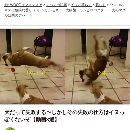
the WOOF イヌメディア
>
すべての記事
>
イヌと暮らす
>
暮らし
>
ワンコの
キスは危険な香り（3）〜サルモネラ、大腸菌、カンピロバクター… 犬のマズ
ルは菌のデパート
犬だって失敗する〜しかしその失敗の仕方はイヌっ
ぽくないぞ【動画3選】