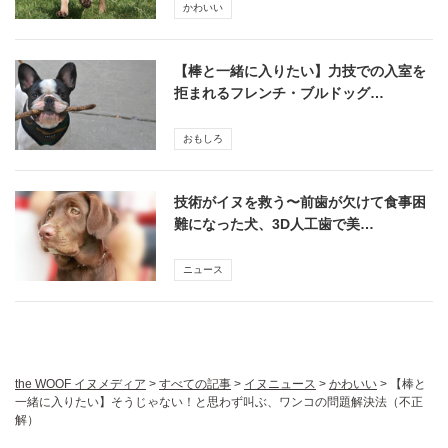
かわいい
【棒と一緒に入りたい】力技での入室を
拒まれるフレンチ・ブルドッグ…
おもしろ
技術がイヌを救う〜前歯が欠けて食事困
難になった犬、3D人工歯で美…
ニュース
the WOOF イヌメディア
>
すべての記事
>
イヌニュース
>
かわいい
>
【棒と
一緒に入りたい】そうじゃない！と思わず叫ぶ、ワンコの問題解決法（不正
解）