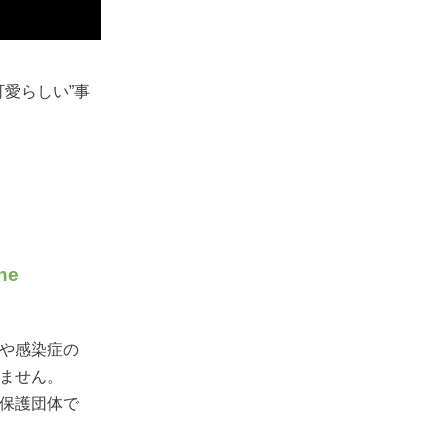
愛らしい”事
he
や感染症の
ません。
保護団体で