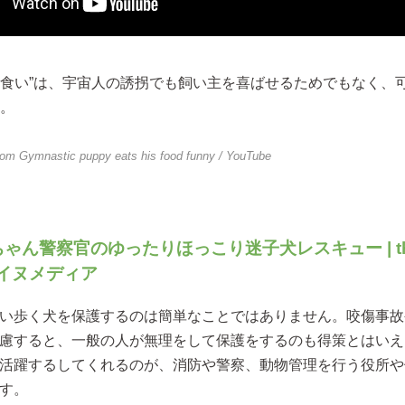
ち食い”は、宇宙人の誘拐でも飼い主を喜ばせるためでもなく、可
す。
from
Gymnastic puppy eats his food funny
/ YouTube
ゃん警察官のゆったりほっこり迷子犬レスキュー | t
 イヌメディア
い歩く犬を保護するのは簡単なことではありません。咬傷事故
慮すると、一般の人が無理をして保護をするのも得策とはいえ
活躍するしてくれるのが、消防や警察、動物管理を行う役所や
す。