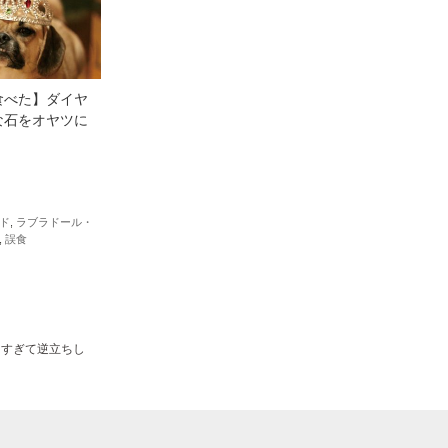
食べた】ダイヤ
な石をオヤツに
ド
,
ラブラドール・
,
誤食
しすぎて逆立ちし