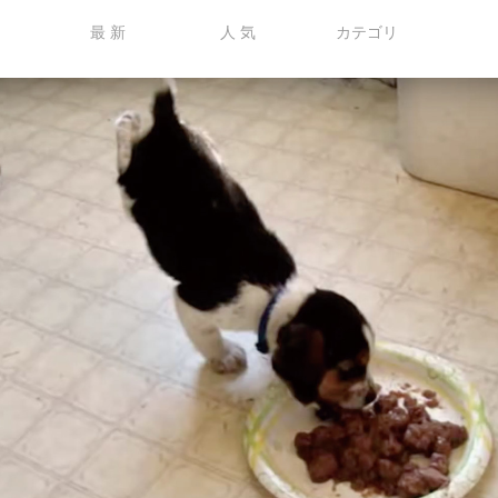
最 新
人 気
カテゴリ