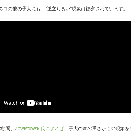
のコの他の子犬にも、”逆立ち食い”現象は観察されています。
学顧問、
Zawistowski氏によれば
、子犬の頭の重さがこの現象を