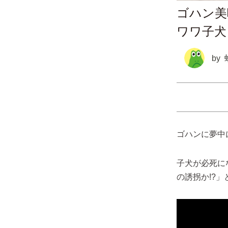
ゴハン美
ワワ子犬
by
ゴハンに夢中
子犬が必死に
の誘拐か!?