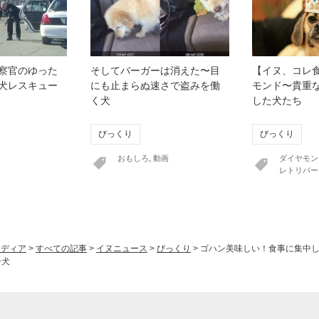
察官のゆった
そしてバーガーは消えた〜目
【イヌ、コレ
犬レスキュー
にも止まらぬ速さで盗みを働
モンド〜貴重
く犬
した犬たち
びっくり
びっくり
おもしろ
,
動画
ダイヤモン
レトリバー
ヌメディア
>
すべての記事
>
イヌニュース
>
びっくり
>
ゴハン美味しい！食事に集中
子犬