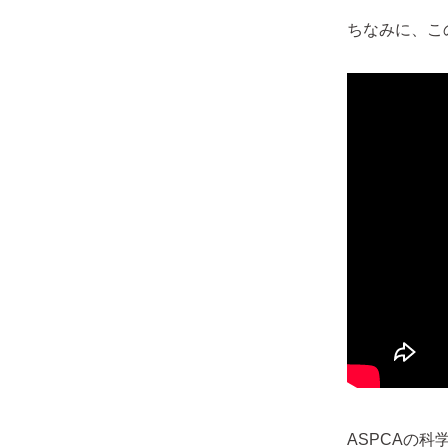
ちなみに、こ
ASPCAの科