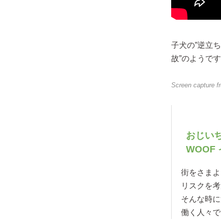
子犬の”逆立
故”のようで
Screen capture 
おじいち
WOOF
街をさまよ
リスクを考
そんな時に
働く人々で