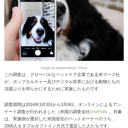
image by
wautersbeau
/ Flickr
この調査は、グローバルなペットケア企業である米マース社
が、ポップカルチャー及びデジタル世界における動物たちの
活躍ぶりを明らかにするために実施したものです。
調査期間は2016年3月3日から3月8日。オンラインによるアン
ケート調査が行われました（米国の調査会社
OnePoll
）。対象
は、実施側が選択した米国居住のペットオーナーのうち、
2000人をダブルオプトイン方式で選定した人たちです。