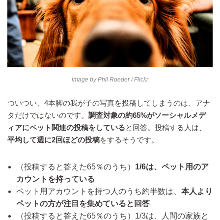
image by
Phil Roeder
/ Flickr
ついつい、4本脚の我が子の写真を投稿してしまうのは、アナ
タだけではないのです。
調査対象の約65%がソーシャルメデ
ィアにペット関連の投稿をしている
と回答。投稿する人は、
平均して週に2回ほどの投稿
をするそうです。
（投稿すると答えた65％のうち）
1/6は、ペット用のア
カウントを持っている
ペット用アカウントを持つ人のうち約半数は、
本人より
ペットの方が注目を集めていると回答
（投稿すると答えた65％のうち）1/3は、人間の家族と