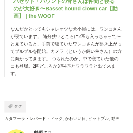
バセット・ハウンドの皆さんは仲間と寝る
のが大好き〜Basset hound clown car【動
画】 | the WOOF
なんだかとってもシャレオツな犬小屋には、ワンコさん
が寝ています。 随分狭いところに2匹も入っちゃって〜
と見ていると、手前で寝ていたワンコさんが起き上がっ
てブルブルを開始。カメラ（というか飼い主さん）の方
に向かってきます。 つられたのか、中で寝ていた他の
コも登場。2匹どころか3匹4匹とワラワラと出て来ま
す。
タグ
カタフーラ・レパード・ドッグ
,
かわいい日
,
ピットブル
,
動画
蛙原さち