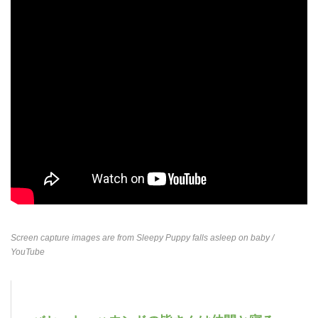
Screen capture images are from
Sleepy Puppy falls asleep on baby
/
YouTube