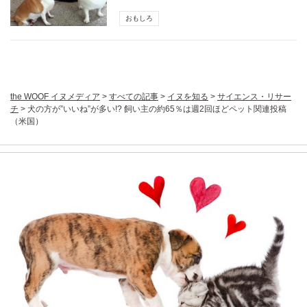
おもしろ
the WOOF イヌメディア
>
すべての記事
>
イヌを知る
>
サイエンス・リサー
チ
>
犬の方が”いいね”が多い!? 飼い主の約65％は週2回ほどペット関連投稿
（米国）