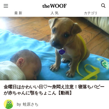
最 新
人 気
カテゴリ
金曜日はかわいい日♡〜身悶え注意！寝落ちパピー
が赤ちゃんに顎をちょこん【動画】
by
蛙原さち