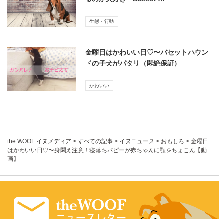
生態・行動
金曜日はかわいい日♡〜バセットハウン
ドの子犬がパタリ（悶絶保証）
かわいい
the WOOF イヌメディア
>
すべての記事
>
イヌニュース
>
おもしろ
>
金曜日
はかわいい日♡〜身悶え注意！寝落ちパピーが赤ちゃんに顎をちょこん【動
画】