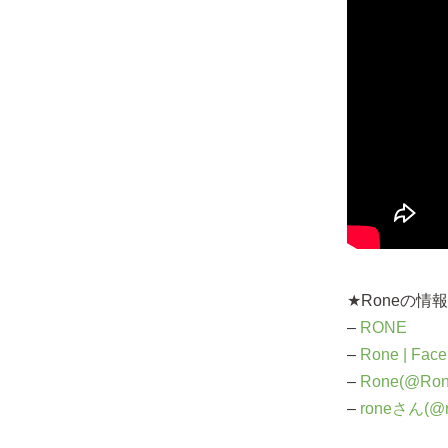
★Roneの情
–
RONE
–
Rone | Fac
–
Rone(@RoneOf
–
roneさん(@ron