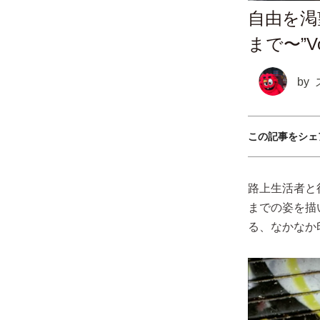
自由を渇
まで〜”Vo
by
この記事をシェ
路上生活者と
までの姿を描
る、なかなか