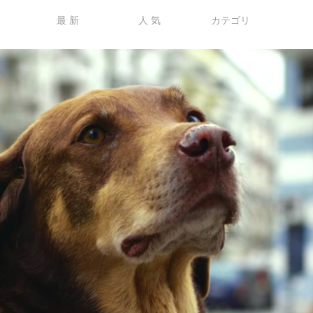
最 新
人 気
カテゴリ