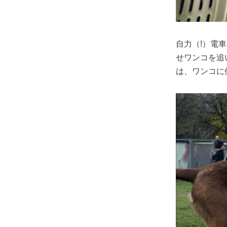
自力（!）電
せワンコを追
は、ワンコに