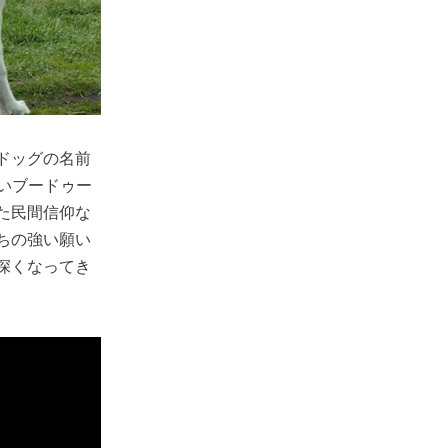
ドッグの名前
強いブードゥー
た民間信仰な
ちの強い願い
深くなってき