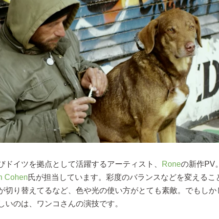
びドイツを拠点として活躍するアーティスト、
Rone
の新作PV
an Cohen
氏が担当しています。彩度のバランスなどを変えるこ
が切り替えてるなど、色や光の使い方がとても素敵。でもしか
しいのは、ワンコさんの演技です。