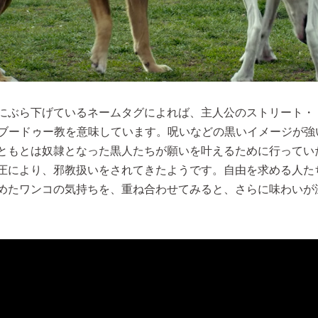
にぶら下げているネームタグによれば、主人公のストリート・
oo)。ブードゥー教を意味しています。呪いなどの黒いイメージが
ともとは奴隷となった黒人たちが願いを叶えるために行ってい
圧により、邪教扱いをされてきたようです。自由を求める人た
めたワンコの気持ちを、重ね合わせてみると、さらに味わいが