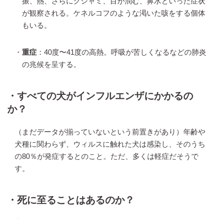
振、熱、さらにクシャミ、目が潤む、鼻水といった症状
が観察される。ケネルコフのような渇いた咳をする個体
もいる。
・
重症
：40度〜41度の高熱。呼吸が苦しくなるなどの肺炎
の兆候を呈する。
・すべての犬がインフルエンザにかかるの
か？
（まだデータが揃っていないという前置きがあり）年齢や
犬種に関わらず、ウィルスに触れた犬は感染し、そのうち
の80％が発症するとのこと。ただ、多くは軽症だそうで
す。
・死に至ることはあるのか？