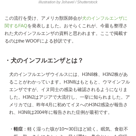
illustration by
Johavel
/ Shutterstock
この流行を受け、アメリカ獣医師会が
犬のインフルエンザに
関するFAQ
を発表しました。おそらくこれが、今最も整理さ
れた犬のインフルエンザの資料と思われます。ここで掲載す
るのはthe WOOFによる抄訳です。
・犬のインフルエンザとは？
犬のインフルエンザウイルスには、H3N8株、H3N2株があ
ることがわかっています。H3N8はもともと、ウマインフル
エンザですが、イヌ同士の感染も確認されるようになりま
した。H3N2はアジアで大流行し、一挙に知られました。ア
メリカでは、昨年4月に初めてイヌへのH3N2感染が報告さ
れ、H3N8は2004年に報告された症例が最初です。
・
軽症
：軽く湿った咳が10〜30日ほど続く。眠気、食欲不