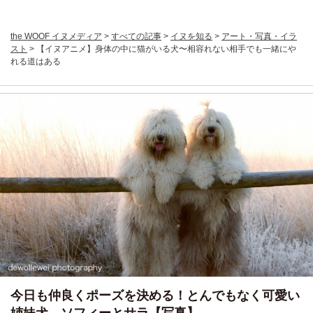
the WOOF イヌメディア
>
すべての記事
>
イヌを知る
>
アート・写真・イラ
スト
>
【イヌアニメ】身体の中に猫がいる犬〜相容れない相手でも一緒にや
れる道はある
今日も仲良くポーズを決める！とんでもなく可愛い
姉妹犬、ソフィーとサラ【写真】