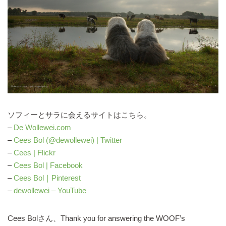
ソフィーとサラに会えるサイトはこちら。
–
De Wollewei.com
–
Cees Bol (@dewollewei) | Twitter
–
Cees | Flickr
–
Cees Bol | Facebook
–
Cees Bol｜Pinterest
–
dewollewei – YouTube
Cees Bolさん、Thank you for answering the WOOF’s