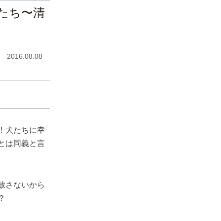
たち〜清
2016.08.08
！犬たちに幸
とは同義と言
放さないから
？