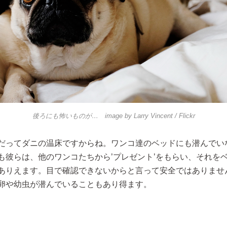
後ろにも怖いものが… image by
Larry Vincent
/ Flickr
だってダニの温床ですからね。ワンコ達のベッドにも潜んでい
も彼らは、他のワンコたちから’プレゼント’をもらい、それを
ありえます。目で確認できないからと言って安全ではありませ
卵や幼虫が潜んでいることもあり得ます。