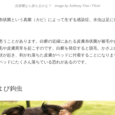
洗濯機なら落ちるかな？ image by
Anthony Fine
/ Flickr
糸状菌という真菌（カビ）によって生ずる感染症。水虫は足に
患うことがあります。白癬の近縁にあたる皮膚糸状菌が被毛や
毛や皮膚異常を起こすのです。白癬を発症すると脱毛、かさぶ
状が起き、剥がれ落ちた皮膚がベッドに付着することになりま
ベッドにたくさん落ちている恐れがあるのです。
よび鉤虫