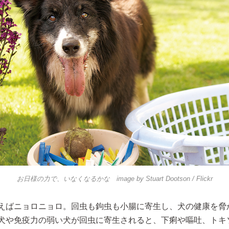
お日様の力で、いなくなるかな image by
Stuart Dootson
/ Flickr
えばニョロニョロ。回虫も鉤虫も小腸に寄生し、犬の健康を脅
犬や免疫力の弱い犬が回虫に寄生されると、下痢や嘔吐、トキ