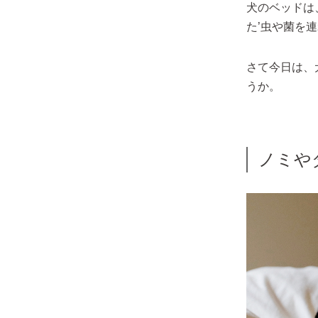
犬のベッドは
た’虫や菌を
さて今日は、
うか。
ノミや