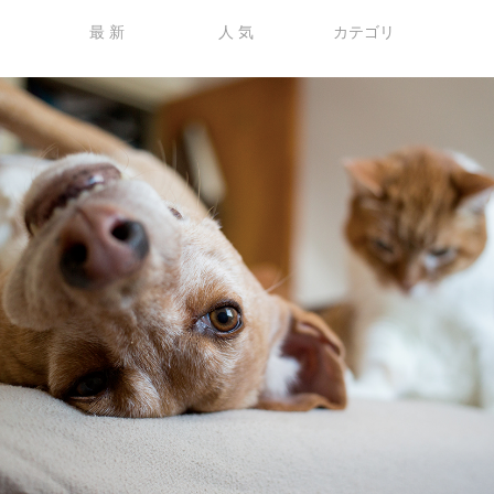
最 新
人 気
カテゴリ