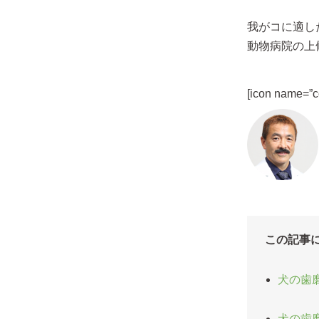
我がコに適し
動物病院の上
[icon name=”
この記事
犬の歯
犬の歯