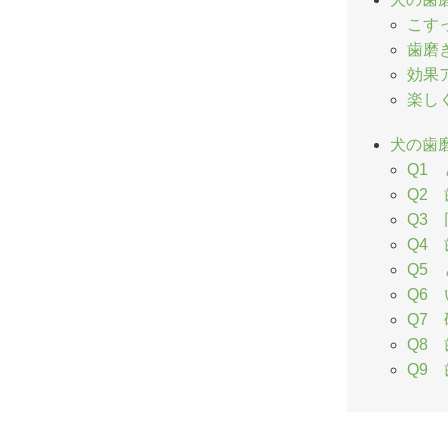
こす
歯磨
効果
楽し
犬の歯
Q1
Q2
Q3
Q4
Q5
Q6
Q7
Q8
Q9