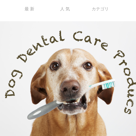
最 新
人 気
カテゴリ