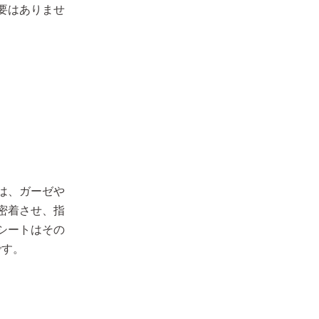
要はありませ
は、ガーゼや
密着させ、指
シートはその
です。