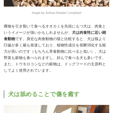
image by
Joshua Newton
/ unsplash
獲物を引き裂いて食べるオオカミを先祖にもつ犬は、肉食と
いうイメージが強いかもしれませんが、
犬は肉食性に近い雑
食動物
です。身近な肉食動物の猫と比較すると、犬は猫より
臼歯が多く腸も発達しており、植物性成分を発酵消化する能
力が高いのです（もちろん草食動物に比べると低い）。犬は
野菜も穀物も食べられますし、好んで食べる犬も多いです。
また、トウモロコシなどの穀物は、ドッグフードの主原料と
してよく使用されています。
犬は舐めることで傷を癒す