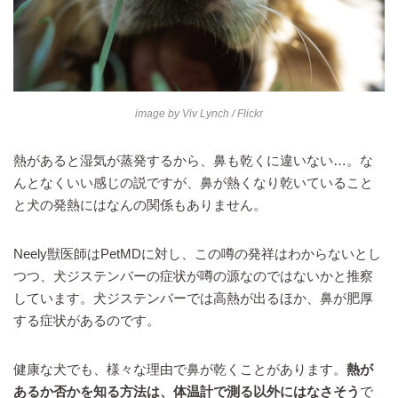
image by
Viv Lynch
/ Flickr
熱があると湿気が蒸発するから、鼻も乾くに違いない…。な
んとなくいい感じの説ですが、鼻が熱くなり乾いていること
と犬の発熱にはなんの関係もありません。
Neely獣医師はPetMDに対し、この噂の発祥はわからないとし
つつ、犬ジステンバーの症状が噂の源なのではないかと推察
しています。犬ジステンバーでは高熱が出るほか、鼻が肥厚
する症状があるのです。
健康な犬でも、様々な理由で鼻が乾くことがあります。
熱が
あるか否かを知る方法は、体温計で測る以外にはなさそう
で