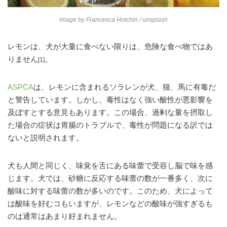
image by
Francesca Hotchin
/ unsplash
レモンは、犬が大量に食べない限りは、危険な食べ物ではあ
りません
。
[1]
ASPCA
は、レモンに含まれるソラレンが犬、猫、馬に有毒だ
と警告しています。しかし、毒性はなく強い酸性が悪影響を
及ぼすとする意見もあります。この場合、過剰な量を摂取し
た場合の症状は胃腸のトラブルで、毒性が問題になる訳では
ないと説明されます。
犬も人間と同じく、味覚を舌にある味蕾で受容し脳で味を感
じます。犬では、砂糖に反応する味蕾の数が一番多く、次に
酸味に対する味蕾の数が多いのです。このため、犬によって
は酸味を好むコもいますが、レモンなどの酸味が強すぎるも
のは通常はあまり好まれません。