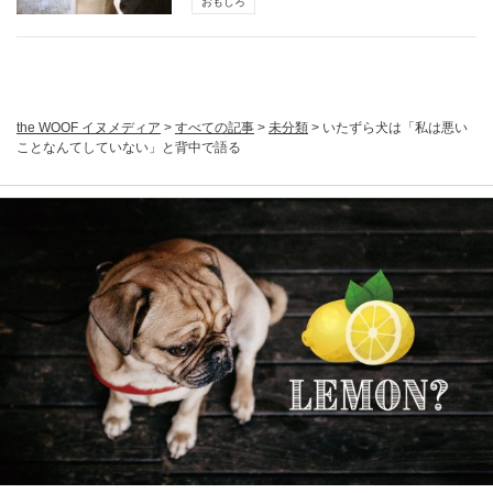
おもしろ
the WOOF イヌメディア
>
すべての記事
>
未分類
>
いたずら犬は「私は悪い
ことなんてしていない」と背中で語る