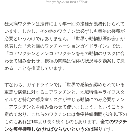
image by
leisa bell
/ Flickr
狂犬病ワクチンは法律により年一回の接種が義務付けられて
います。しかし、その他のワクチンは必ずしも毎年の接種が
必要というわけではありません。『世界小動物獣医師会』が
発表した『犬と猫のワクチネーションガイドライン』では、
「コアワクチンとノンコアワクチンをその動物のリスクに合
わせて組み合わせ、接種の間隔は個体の状況等を勘案して決
める」ことを推奨しています。
すなわち、ガイドラインでは「世界で感染が認められている
重篤な病気に対するコアワクチンと、地域特性やライフスタ
イルなど特定の感染症リスクが生じる動物にのみ必要なノン
コアワクチンとを組み合わせて使いましょう」ということを
定めており、これらのワクチンには免疫持続期間が1年以下の
ものもあれば1年より長く続くものもあります。
全てのワクチ
ンを毎年接種しなければならないというのは誤り
です。