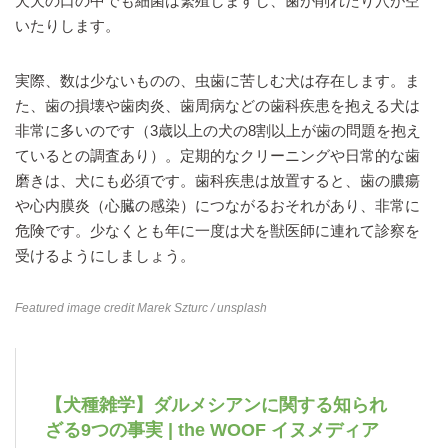
犬犬の口の中でも細菌は繁殖しますし、歯が削れたり穴が空
いたりします。
実際、数は少ないものの、虫歯に苦しむ犬は存在します。ま
た、歯の損壊や歯肉炎、歯周病などの歯科疾患を抱える犬は
非常に多いのです（3歳以上の犬の8割以上が歯の問題を抱え
ているとの調査あり）。定期的なクリーニングや日常的な歯
磨きは、犬にも必須です。歯科疾患は放置すると、歯の膿瘍
や心内膜炎（心臓の感染）につながるおそれがあり、非常に
危険です。少なくとも年に一度は犬を獣医師に連れて診察を
受けるようにしましょう。
Featured image credit
Marek Szturc
/ unsplash
【犬種雑学】ダルメシアンに関する知られ
ざる9つの事実 | the WOOF イヌメディア