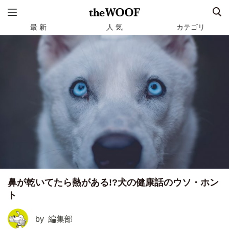
最 新
人 気
カテゴリ
鼻が乾いてたら熱がある!?犬の健康話のウソ・ホン
ト
by
編集部