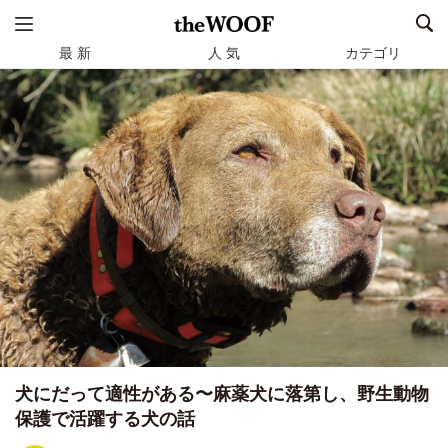
最 新
人 気
カテゴリ
犬にだって適性がある〜麻薬犬に落第し、野生動物
保護で活躍する犬の話