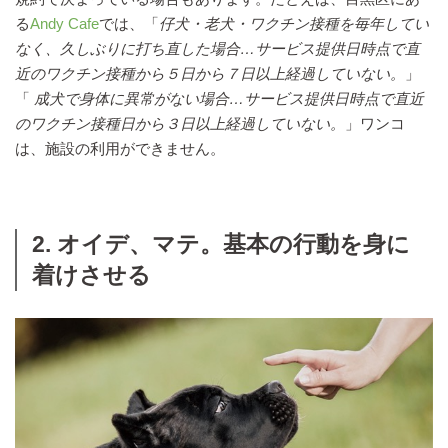
る
Andy Cafe
では、「
仔犬・老犬・ワクチン接種を毎年してい
なく、久しぶりに打ち直した場合…サービス提供日時点で直
近のワクチン接種から５日から７日以上経過していない。
」
「
成犬で身体に異常がない場合…サービス提供日時点で直近
のワクチン接種日から３日以上経過していない。
」ワンコ
は、施設の利用ができません。
2. オイデ、マテ。基本の行動を身に
着けさせる