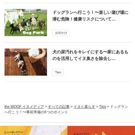
ドッグランへ行こう！〜楽しい遊び場に
潜む危険！健康リスクについて…
お出かけ
犬の尿汚れをキレイにする〜家にあるも
のを活用してイヌ臭さを除去し…
Tips
the WOOF イヌメディア
>
すべての記事
>
イヌと暮らす
>
Tips
>
ドッグラン
へ行こう！〜事前準備の6つのポイント