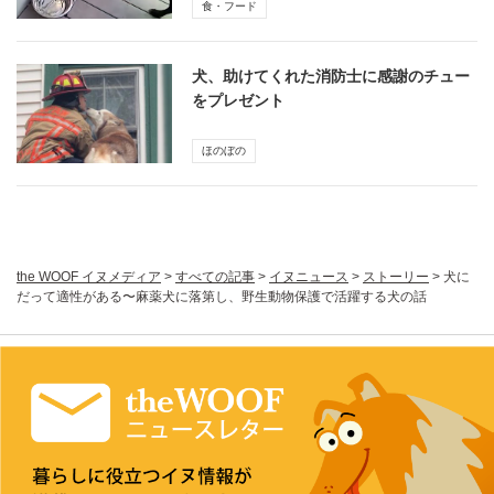
食・フード
犬、助けてくれた消防士に感謝のチュー
をプレゼント
ほのぼの
the WOOF イヌメディア
>
すべての記事
>
イヌニュース
>
ストーリー
>
犬に
だって適性がある〜麻薬犬に落第し、野生動物保護で活躍する犬の話