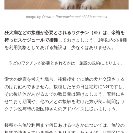
image by
Orawan Pattarawimonchai
/ Shutterstock
狂犬病などの接種が必要とされるワクチン（※）は、余裕を
持ったスケジュールで接種
しておきましょう。1年以内の接種
を利用資格としてあげる施設は、少なくはありません。
※どのワクチンが必要とされるかは、施設の規約によります。
愛犬の健康を考えた場合、接種後すぐに他の犬と交流させる
のはお勧めできません。接種したその日は絶対にNGですし、
その後抗体があがるまでの数日間は避けましょう。安静にさ
せておく期間や、他の犬との接触を避けた方が良い期間はワ
クチン投与時の獣医師さんのアドバイスに従いましょう。
接種から施設利用まで何日あけるべきかについては、施設の
規約で決まっている場合もあります。たとえば、目黒区にあ