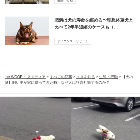
生態・行動
肥満は犬の寿命を縮める〜理想体重犬と
比べて2年半短縮のケースも（…
サイエンス・リサーチ
the WOOF イヌメディア
>
すべての記事
>
イヌを知る
>
生態・行動
>
【犬の
謎】飼い主が家に帰ってきた時、なぜ犬は狂喜乱舞するのか？