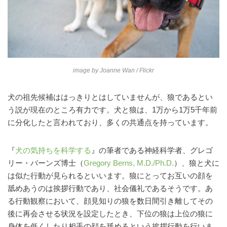
image by
Joanne Wan
/ Flickr
犬の祖先候補ははっきりとはしていませんが、狼であるとい
う説が現在のところ有力です。犬と狼は、1万から1万5千年前
に分化したと言われており、多くの共通点を持っています。
『
犬の気持ちを科学する
』の筆者である神経科学者、グレゴ
リー・バーンズ博士（
Gregory Berns, M.D./Ph.D.
）、狼と犬に
は似た行動が見られるといいます。狼にとってお互いの顔を
舐めあうのは挨拶行動であり、社会儀礼であるそうです。あ
る行動観察において、顔見知りの狼を数日間引き離してその
後に再会させる状況を設定したとき、下位の狼は上位の狼に
身体を低くしたり相手の顔を舐めるという挨拶行動を行いま