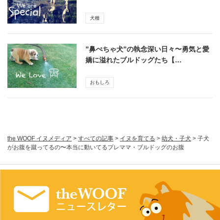
犬種
”鼻ぺちゃ犬”の執念深い日々〜勇気と愛
嬌に溢れたブルドッグたち【…
おもしろ
the WOOF イヌメディア
>
すべての記事
>
イヌを育てる
>
幼犬・子犬
>
子犬
がお腹を蹴ってるの〜本当に動いてるプレママ・ブルドッグのお腹