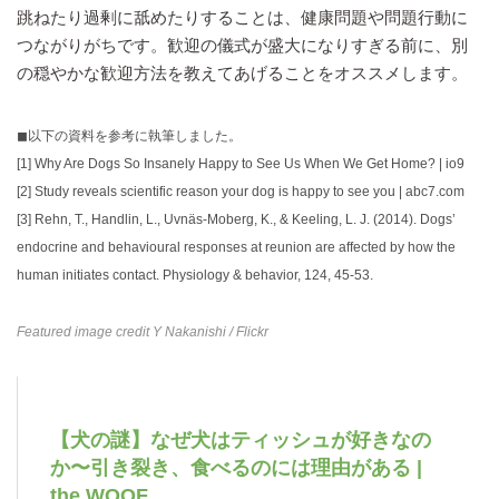
跳ねたり過剰に舐めたりすることは、健康問題や問題行動に
つながりがちです。歓迎の儀式が盛大になりすぎる前に、別
の穏やかな歓迎方法を教えてあげることをオススメします。
◼︎以下の資料を参考に執筆しました。
[1]
Why Are Dogs So Insanely Happy to See Us When We Get Home? | io9
[2]
Study reveals scientific reason your dog is happy to see you | abc7.com
[3]
Rehn, T., Handlin, L., Uvnäs-Moberg, K., & Keeling, L. J. (2014). Dogs’
endocrine and behavioural responses at reunion are affected by how the
human initiates contact. Physiology & behavior, 124, 45-53.
Featured image credit
Y Nakanishi
/ Flickr
【犬の謎】なぜ犬はティッシュが好きなの
か〜引き裂き、食べるのには理由がある |
the WOOF