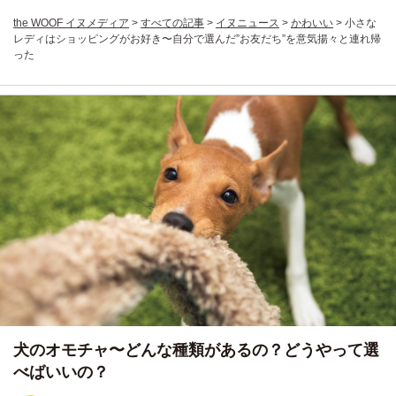
the WOOF イヌメディア
>
すべての記事
>
イヌニュース
>
かわいい
>
小さな
レディはショッピングがお好き〜自分で選んだ”お友だち”を意気揚々と連れ帰
った
犬のオモチャ〜どんな種類があるの？どうやって選
べばいいの？