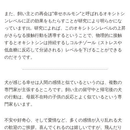
また、飼い主との再会は”幸せホルモン”と呼ばれるオキシトシ
ンレベルに正の効果をもたらすことが研究により明らかにな
っています
。研究によれば、このオキシトシンレベルの上昇
[3]
がさらなる接触行動を誘導するということで、物理的に接触
するとオキシトシンは持続するしコルチゾール（ストレスや
低血糖に反応して分泌される）レベルを下げることができる
のだそうです。
犬が感じる幸せは人間の感情と似ているというのは、複数の
専門家が主張するところです。飼い主の留守中と帰宅後の犬
の行動は、母親不在時の子供の反応とよく似ているという専
門家もいます。
不安や好奇心、そして愛情など、多くの感情が入り乱れる犬
の歓迎のご挨拶。喜んでくれるのは嬉しいですが、飛んだり