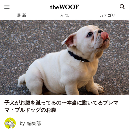
最 新
人 気
カテゴリ
子犬がお腹を蹴ってるの〜本当に動いてるプレマ
マ・ブルドッグのお腹
by
編集部