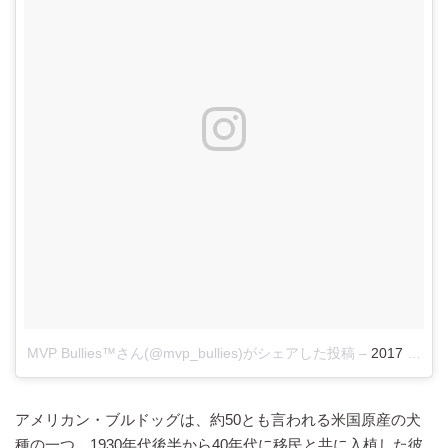
MVP Bullies™さん(@mvp_bullies)がシェアした投稿
–
2017 4
アメリカン・ブルドッグは、約50とも言われる米国原産の犬
種の一つ。1930年代後半から40年代に移民と共に入植した彼