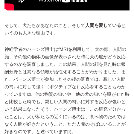
そして、犬たちがあなたのこと、そして
人間を愛している
と
いうのも大きな理由です。
神経学者のバーンズ博士はfMRIを利用して、犬の顔、人間の
顔、その他の物体の画像が表示された時に犬の脳がどう反応
するのかを調査しました。この結果、人間の顔を見た時に報
酬分野とは異なる領域が活性化することがわかりました。ま
た、バーンズ博士が参加したその後の調査では、親しい人間
の匂いに対して強く（ポジティブな）反応をすることもわか
っています
。他の物質の匂いや、他の犬の匂いを嗅がせた時
[2]
と比較した時でも、親しい人間の匂いに対する反応が強いと
いう結果になったそう。バーンズ博士は「この研究で分かっ
たことは、犬が私たちの近くにいるのは、食べ物のためでは
なく人間が好きだということ。ただ人間のそばにいることが
好きなのです」と述べています
。
[1]