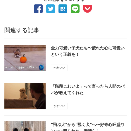
関連する記事
全力可愛い子犬たち〜疲れた心に可愛い
という正義を！
かわいい
「階段こわいよ」って言ったら人間のパ
パが教えてくれた
かわいい
”飛ぶ犬”から”覗く犬”へ〜好奇心旺盛ワ