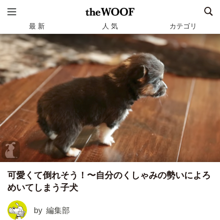
最 新
人 気
カテゴリ
可愛くて倒れそう！〜自分のくしゃみの勢いによろ
めいてしまう子犬
by
編集部