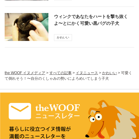
ウィンクであなたをハートを撃ち抜く
よ〜とにかく可愛い黒パグの子犬
かわいい
the WOOF イヌメディア
>
すべての記事
>
イヌニュース
>
かわいい
>
可愛く
て倒れそう！〜自分のくしゃみの勢いによろめいてしまう子犬