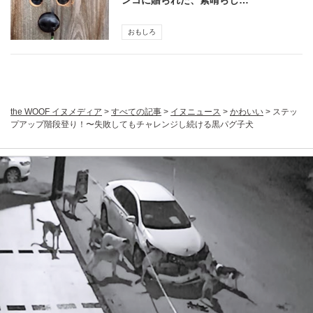
ンコに贈られた、素晴らし…
おもしろ
the WOOF イヌメディア
>
すべての記事
>
イヌニュース
>
かわいい
>
ステッ
プアップ階段登り！〜失敗してもチャレンジし続ける黒パグ子犬