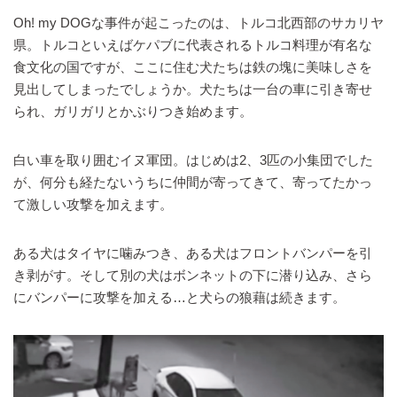
Oh! my DOGな事件が起こったのは、トルコ北西部のサカリヤ
県。トルコといえばケパブに代表されるトルコ料理が有名な
食文化の国ですが、ここに住む犬たちは鉄の塊に美味しさを
見出してしまったでしょうか。犬たちは一台の車に引き寄せ
られ、ガリガリとかぶりつき始めます。
白い車を取り囲むイヌ軍団。はじめは2、3匹の小集団でした
が、何分も経たないうちに仲間が寄ってきて、寄ってたかっ
て激しい攻撃を加えます。
ある犬はタイヤに噛みつき、ある犬はフロントバンパーを引
き剥がす。そして別の犬はボンネットの下に潜り込み、さら
にバンパーに攻撃を加える…と犬らの狼藉は続きます。