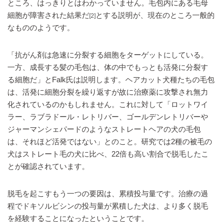
ところ、はっきりとはわかっていません。毛包内にある毛母
細胞が障害された結果だ
とする説明が、現在のところ一般的
[2]
なもののようです。
「抗がん剤は急速に分裂する細胞をターゲットにしている。
一方、成長する髪の毛包は、体の中でもっとも活発に分裂す
る細胞だ」とFalk氏は説明します。ヘアカット犬種たちの毛包
は、活発に細胞分裂を繰り返すが故に治療薬に攻撃され無力
化されているのかもしれません。これに対して「ロットワイ
ラー、ラブラドール・レトリバー、ゴールデンレトリバーや
ジャーマンシェパードのようなストレートヘアの犬の毛包
は、それほど活発ではない」とのこと。研究では2種の被毛の
犬はストレート毛の犬に比べ、22倍も高い割合で脱毛したこ
とが確認されています。
脱毛を起こすもう一つの要因は、累積投与量です。治療の過
程でドキソルビシンの投与量が累積した犬は、より多く脱毛
を経験することになったということです。