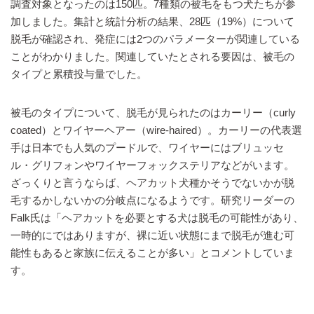
調査対象となったのは150匹。7種類の被毛をもつ犬たちが参
加しました。集計と統計分析の結果、28匹（19%）について
脱毛が確認され、発症には2つのパラメーターが関連している
ことがわかりました。関連していたとされる要因は、被毛の
タイプと累積投与量でした。
被毛のタイプについて、脱毛が見られたのはカーリー（curly
coated）とワイヤーヘアー（wire-haired）。カーリーの代表選
手は日本でも人気のプードルで、ワイヤーにはブリュッセ
ル・グリフォンやワイヤーフォックステリアなどがいます。
ざっくりと言うならば、ヘアカット犬種かそうでないかが脱
毛するかしないかの分岐点になるようです。研究リーダーの
Falk氏は「ヘアカットを必要とする犬は脱毛の可能性があり、
一時的にではありますが、裸に近い状態にまで脱毛が進む可
能性もあると家族に伝えることが多い」とコメントしていま
す。