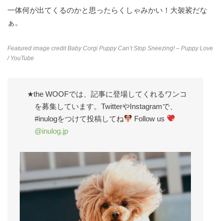
一体何が出てくるのかと思ったらくしゃみかい！大袈裟だな
ぁ。
Featured image credit
Baby Corgi Puppy Can’t Stop Sneezing! – Puppy Love
/ YouTube
★the WOOFでは、記事に登場してくれるワンコ
を募集しています。TwitterやInstagramで、
#inulogをつけて投稿してね
Follow us
@inulog.jp