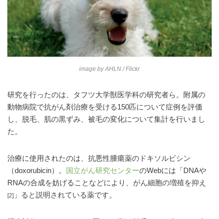
image by
AHLN
/ Flickr
研究を行ったのは、タフツ大学獣医学科の研究者ら。附属の
動物病院で抗がん剤治療を受ける150匹について症例を評価
し、脱毛、肌の黒ずみ、被毛の変化について集計を行いまし
た。
治療に使用されたのは、抗悪性腫瘍薬のドキソルビシン
（doxorubicin）。
国立がん研究センター
のWebには「DNAや
RNAの合成を妨げることなどにより、がん細胞の増殖を抑え
」ると説明されている薬です。
[2]