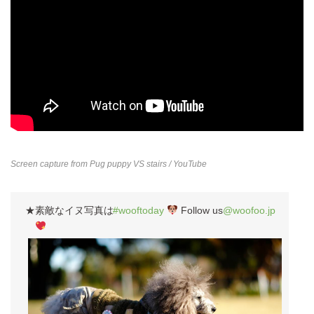
Screen capture from
Pug puppy VS stairs
/ YouTube
★素敵なイヌ写真は
#wooftoday
Follow us
@woofoo.jp