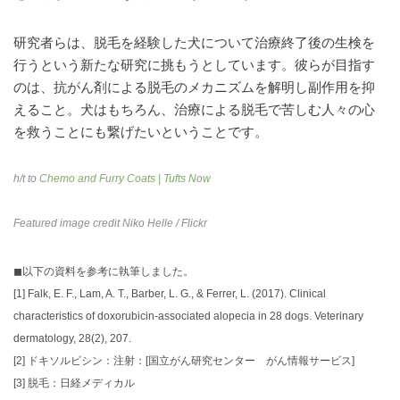
研究者らは、脱毛を経験した犬について治療終了後の生検を
行うという新たな研究に挑もうとしています。彼らが目指す
のは、抗がん剤による脱毛のメカニズムを解明し副作用を抑
えること。犬はもちろん、治療による脱毛で苦しむ人々の心
を救うことにも繋げたいということです。
h/t to
Chemo and Furry Coats | Tufts Now
Featured image credit
Niko Helle
/ Flickr
◼︎以下の資料を参考に執筆しました。
[1]
Falk, E. F., Lam, A. T., Barber, L. G., & Ferrer, L. (2017). Clinical
characteristics of doxorubicin‐associated alopecia in 28 dogs. Veterinary
dermatology, 28(2), 207.
[2]
ドキソルビシン：注射：[国立がん研究センター がん情報サービス]
[3]
脱毛：日経メディカル