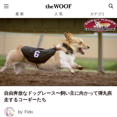
最 新
人 気
カテゴリ
自由奔放なドッグレース〜飼い主に向かって弾丸疾
走するコーギーたち
by
Fido