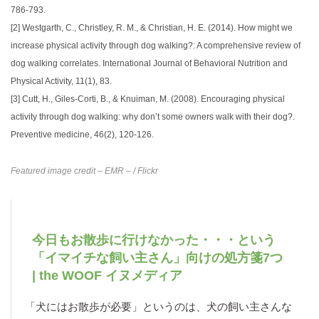
786-793.
[2]
Westgarth, C., Christley, R. M., & Christian, H. E. (2014). How might we
increase physical activity through dog walking?: A comprehensive review of
dog walking correlates. International Journal of Behavioral Nutrition and
Physical Activity, 11(1), 83.
[3]
Cutt, H., Giles-Corti, B., & Knuiman, M. (2008). Encouraging physical
activity through dog walking: why don’t some owners walk with their dog?.
Preventive medicine, 46(2), 120-126.
Featured image credit
– EMR –
/ Flickr
今日もお散歩に行けなかった・・・という
「イマイチな飼い主さん」向けの処方箋7つ
| the WOOF イヌメディア
「犬にはお散歩が必要」というのは、犬の飼い主さんな