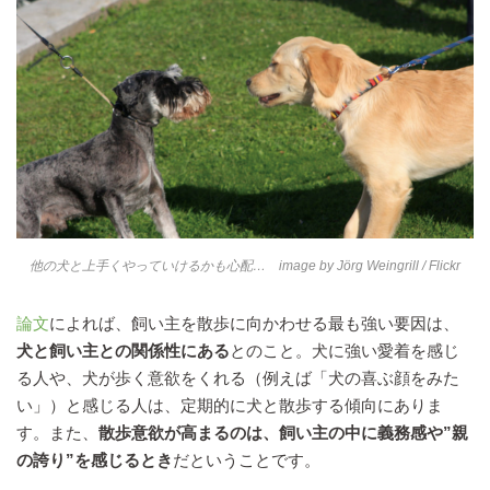
他の犬と上手くやっていけるかも心配… image by
Jörg Weingrill
/ Flickr
論文
によれば、飼い主を散歩に向かわせる最も強い要因は、
犬と飼い主との関係性にある
とのこと。犬に強い愛着を感じ
る人や、犬が歩く意欲をくれる（例えば「犬の喜ぶ顔をみた
い」）と感じる人は、定期的に犬と散歩する傾向にありま
す。また、
散歩意欲が高まるのは、飼い主の中に義務感や”親
の誇り”を感じるとき
だということです。