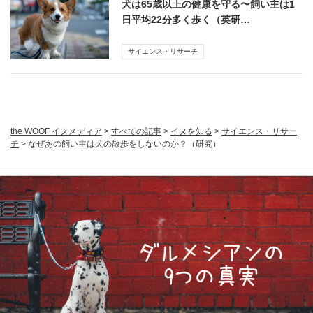
犬は65歳以上の健康を守る〜飼い主は1
日平均22分多く歩く（英研…
サイエンス・リサーチ
the WOOF イヌメディア
>
すべての記事
>
イヌを知る
>
サイエンス・リサー
チ
>
なぜあの飼い主は犬の散歩をしないのか？（研究）