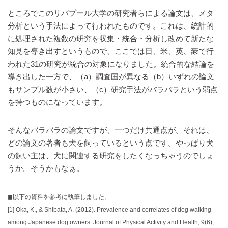
ところでこのリバプール大学の研究者らによる論文は、メタ
分析という手法によって行われたものです。これは、統計的
に処理された複数の研究を収集・統合・分析し改めて新たな
知見を導き出すというもので、ここでは日、米、英、豪で行
われた31の研究が統合の対象になりました。統合的な結論を
導き出した一方で、（a）調査国が異なる（b）いずれの論文
もサンプル数が小さい、（c）研究手法がバラバラという弱点
を持つものになっています。
そんなバラバラの論文ですが、一つだけ共通点が。それは、
どの論文の著者も犬を飼っているという点です。やっぱり犬
の飼い主は、犬に関連する研究をしたくなっちゃうのでしょ
うか。そうかもなぁ。
◼︎以下の資料を参考に執筆しました。
[1]
Oka, K., & Shibata, A. (2012). Prevalence and correlates of dog walking
among Japanese dog owners. Journal of Physical Activity and Health, 9(6),